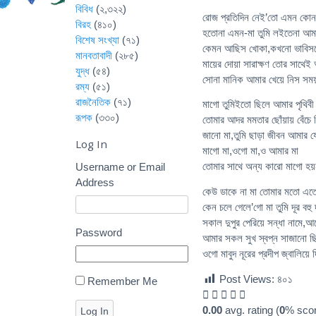
বিবিধ
(২,৩২২)
রোজ প্রতিদিন নেই’তো এমন কোন
বিরহ
(৪১০)
হতোনা এমন-মা তুমি লইতেনা আম
বিশেষ সংখ্যা
(৭১)
কেমন আছিস খোকা,কখনো ভাবিসন
মানবতাবাদী
(২৮৫)
মায়ের দোয়া সারাক্ষণ তোর সাথেই
যুদ্ধ
(৫৪)
সোনা মানিক আমার খেয়ে নিস সম
রম্য
(৫১)
রাজনৈতিক
(৭১)
মাগো তুমিইতো ছিলে আমার পৃথিবী
রূপক
(৩৩০)
তোমার আদর মমতার ছোঁয়ায় বেঁচে
জানো মা,তুমি ছাড়া জীবন আমার য
Log In
মাগো মা,ওগো মা,ও আমার মা
তোমার সাথে অন্য কারো মাগো হয়
Username or Email
Address
কেউ ডাকে না মা তোমার মতো এতো
কেন চলে গেলে’গো মা তুমি দূর বহু 
সকাল দুপুর পেরিয়ে সন্ধা নামে,
Password
আমার সকল সুখ স্বপ্ন সাজানো ছ
ওগো মাবুদ নূরের প্রদীপ জ্বালি
Post Views:
৪০১
Remember Me
0.00
avg. rating (
0
% scor
Log In