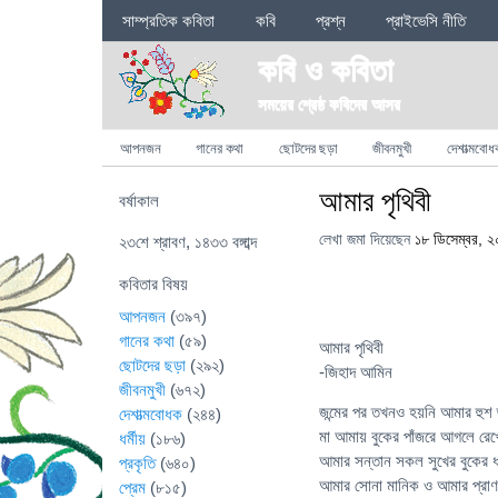
Sections
সাম্প্রতিক কবিতা
কবি
প্রশ্ন
প্রাইভেসি নীতি
কবি ও কবিতা
সময়ের শ্রেষ্ঠ কবিদের আসর
Categories
আপনজন
গানের কথা
ছোটদের ছড়া
জীবনমুখী
দেশাত্মবোধ
আমার পৃথিবী
বর্ষাকাল
লেখা জমা দিয়েছেন
১৮ ডিসেম্বর, 
২৩শে শ্রাবণ, ১৪৩৩ বঙ্গাব্দ
কবিতার বিষয়
আপনজন
(৩৯৭)
গানের কথা
(৫৯)
আমার পৃথিবী
ছোটদের ছড়া
(২৯২)
-জিহাদ আমিন
জীবনমুখী
(৬৭২)
জন্মের পর তখনও হয়নি আমার হুশ জ
দেশাত্মবোধক
(২৪৪)
মা আমায় বুকের পাঁজরে আগলে রে
ধর্মীয়
(১৮৬)
আমার সন্তান সকল সুখের বুকের 
প্রকৃতি
(৬৪০)
আমার সোনা মানিক ও আমার প্রা
প্রেম
(৮১৫)