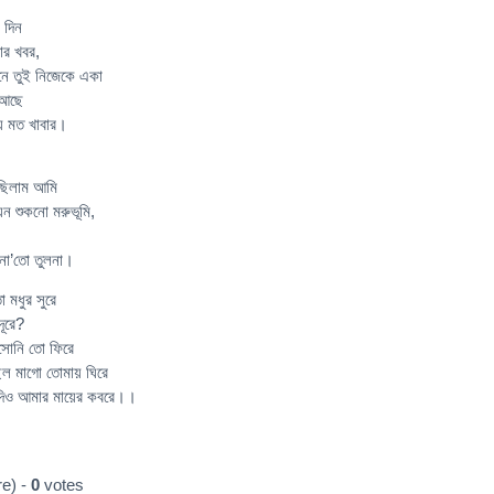
 দিন
ার খবর,
ে তুই নিজেকে একা
 আছে
য় মত খাবার।
 ছিলাম আমি
েন শুকনো মরুভূমি,
না’তো তুলনা।
 মধুর সুরে
দূরে?
আসোনি তো ফিরে
িল মাগো তোমায় ঘিরে
য়ে দিও আমার মায়ের কবরে।।
e) -
0
votes