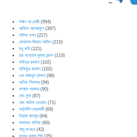
লক্ষ্মণ ভাণ্ডারী
(994)
আকিল আশরাফুল
(397)
শফিক তপন
(227)
মোহাম্মদ জিহাদ আমিন
(215)
মধু কবি
(121)
ডাঃ সন্তোষ কুমার মন্ডল
(119)
সাইদুর রহমান
(102)
হাকিকুর রহমান
(102)
এম নাজমুল হাসান
(98)
অনিক শিকদার
(94)
বলরাম সরকার
(90)
মোঃ মুসা
(87)
মোঃ অনিক দেওয়ান
(71)
অর্ঘ্যদীপ চক্রবর্তী
(69)
নিয়াজ মাহমুদ
(64)
সাহাদাত মানিক
(60)
আবু কওছর
(42)
সুবোধ কুমার শিট
(35)