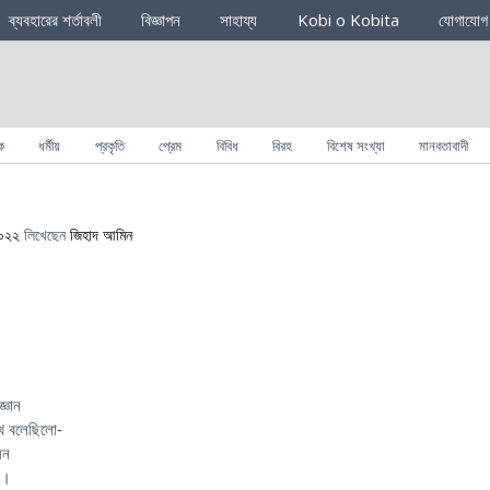
ব্যবহারের শর্তাবলী
বিজ্ঞাপন
সাহায্য
Kobi o Kobita
যোগাযোগ
ক
ধর্মীয়
প্রকৃতি
প্রেম
বিবিধ
বিরহ
বিশেষ সংখ্যা
মানবতাবাদী
২০২২
লিখেছেন
জিহাদ আমিন
্ঞান
খে বলেছিলো-
ধন
ণ।