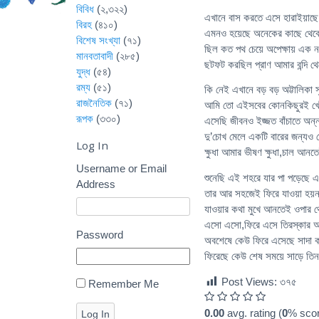
বিবিধ
(২,৩২২)
এখানে বাস করতে এসে হারাইয়াছ
বিরহ
(৪১০)
এমনও হয়েছে অনেকের কাছে থেকে
বিশেষ সংখ্যা
(৭১)
ছিল কত পথ চেয়ে অপেক্ষায় এক 
মানবতাবাদী
(২৮৫)
ছটফট করছিল প্রাণ আমার বন্দি থে
যুদ্ধ
(৫৪)
রম্য
(৫১)
কি নেই এখানে বড় বড় অট্টালিকা স
রাজনৈতিক
(৭১)
আমি তো এইসবের কোনকিছুরই খো
রূপক
(৩৩০)
এসেছি জীবনও ইজ্জত বাঁচাতে অন্ন ব
দু’চোখ মেলে একটি বারের জন্যও 
Log In
ক্ষুধা আমার ভীষণ ক্ষুধা,চাল আনত
Username or Email
শুনেছি এই শহরে যার পা পড়েছে 
Address
তার আর সহজেই ফিরে যাওয়া হয়ন
যাওয়ার কথা মুখে আনতেই ওপার থ
এসো এসো,ফিরে এসে তিরস্কার আর
Password
অবশেষে কেউ ফিরে এসেছে সাদা ক
ফিরেছে কেউ শেষ সময়ে সাড়ে তি
Post Views:
৩৭৫
Remember Me
0.00
avg. rating (
0
% scor
Log In