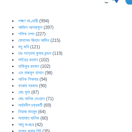
লক্ষ্মণ ভাণ্ডারী
(994)
আকিল আশরাফুল
(397)
শফিক তপন
(227)
মোহাম্মদ জিহাদ আমিন
(215)
মধু কবি
(121)
ডাঃ সন্তোষ কুমার মন্ডল
(119)
সাইদুর রহমান
(102)
হাকিকুর রহমান
(102)
এম নাজমুল হাসান
(98)
অনিক শিকদার
(94)
বলরাম সরকার
(90)
মোঃ মুসা
(87)
মোঃ অনিক দেওয়ান
(71)
অর্ঘ্যদীপ চক্রবর্তী
(69)
নিয়াজ মাহমুদ
(64)
সাহাদাত মানিক
(60)
আবু কওছর
(42)
সুবোধ কুমার শিট
(35)