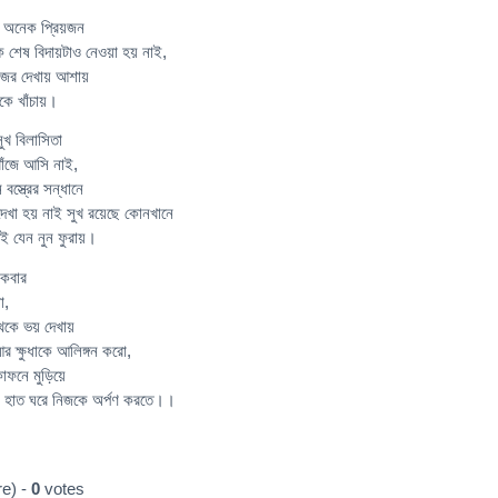
ে অনেক প্রিয়জন
 শেষ বিদায়টাও নেওয়া হয় নাই,
নজর দেখায় আশায়
কে খাঁচায়।
ুখ বিলাসিতা
ঁজে আসি নাই,
স্ত্রের সন্ধানে
দেখা হয় নাই সুখ রয়েছে কোনখানে
েই যেন নুন ফুরায়।
একবার
া,
েকে ভয় দেখায়
 ক্ষুধাকে আলিঙ্গন করো,
াফনে মুড়িয়ে
ন হাত ঘরে নিজকে অর্পণ করতে।।
e) -
0
votes