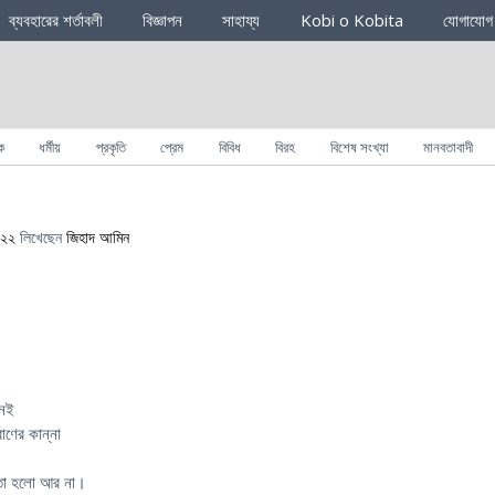
ব্যবহারের শর্তাবলী
বিজ্ঞাপন
সাহায্য
Kobi o Kobita
যোগাযোগ
ক
ধর্মীয়
প্রকৃতি
প্রেম
বিবিধ
বিরহ
বিশেষ সংখ্যা
মানবতাবাদী
০২২
লিখেছেন
জিহাদ আমিন
নেই
াণের কান্না
তো হলো আর না।