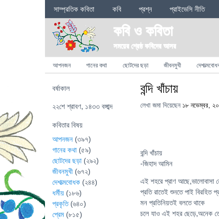
Sections
সাম্প্রতিক কবিতা
কবি
প্রশ্ন
প্রাইভেসি নীতি
কবি ও কবিতা
সময়ের শ্রেষ্ঠ কবিদের আসর
Categories
আপনজন
গানের কথা
ছোটদের ছড়া
জীবনমুখী
দেশাত্মবোধ
বন্দি খাঁচায়
বর্ষাকাল
লেখা জমা দিয়েছেন
১৮ নভেম্বর, ২
২২শে শ্রাবণ, ১৪৩৩ বঙ্গাব্দ
কবিতার বিষয়
আপনজন
(৩৯৭)
গানের কথা
(৫৯)
বন্দি খাঁচায়
ছোটদের ছড়া
(২৯২)
-জিহাদ আমিন
জীবনমুখী
(৬৭২)
এই শহরে প্রাণ আছে,ভালোবাসা 
দেশাত্মবোধক
(২৪৪)
প্রতি রাতেই শুনতে পাই বিরহিত প্র
ধর্মীয়
(১৮৬)
মন প্রতিনিয়তই বলতে থাকে
প্রকৃতি
(৬৪০)
চলে যাও এই শহর ছেড়ে,অনেক 
প্রেম
(৮১৫)