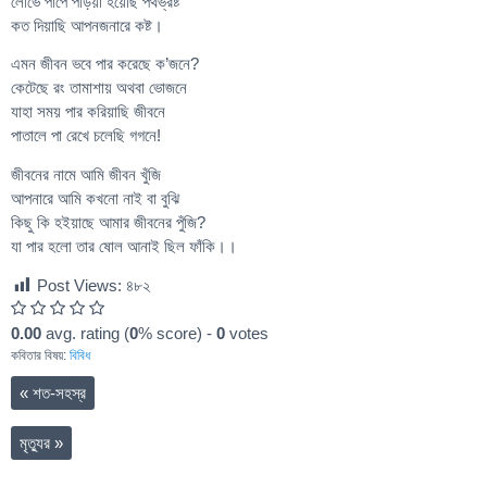
লোভে পাপে পড়িয়া হয়েছি পথভ্রষ্ট
কত দিয়াছি আপনজনারে কষ্ট।
এমন জীবন ভবে পার করেছে ক’জনে?
কেটেছে রং তামাশায় অথবা ভোজনে
যাহা সময় পার করিয়াছি জীবনে
পাতালে পা রেখে চলেছি গগনে!
জীবনের নামে আমি জীবন খুঁজি
আপনারে আমি কখনো নাই বা বুঝি
কিছু কি হইয়াছে আমার জীবনের পুঁজি?
যা পার হলো তার ষোল আনাই ছিল ফাঁকি।।
Post Views:
৪৮২
0.00
avg. rating (
0
% score) -
0
votes
কবিতার বিষয়:
বিবিধ
«
শত-সহস্র
মৃত্যুর
»