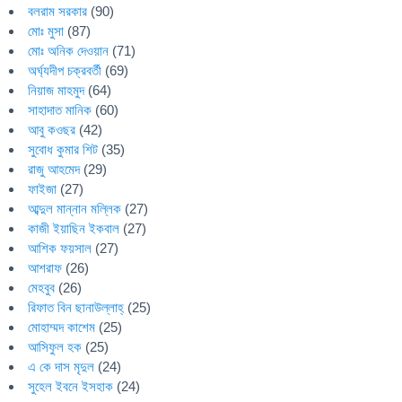
বলরাম সরকার
(90)
মোঃ মুসা
(87)
মোঃ অনিক দেওয়ান
(71)
অর্ঘ্যদীপ চক্রবর্তী
(69)
নিয়াজ মাহমুদ
(64)
সাহাদাত মানিক
(60)
আবু কওছর
(42)
সুবোধ কুমার শিট
(35)
রাজু আহমেদ
(29)
ফাইজা
(27)
আব্দুল মান্নান মল্লিক
(27)
কাজী ইয়াছিন ইকবাল
(27)
আশিক ফয়সাল
(27)
আশরাফ
(26)
মেহবুব
(26)
রিফাত বিন ছানাউল্লাহ্
(25)
মোহাম্মদ কাশেম
(25)
আসিফুল হক
(25)
এ কে দাস মৃদুল
(24)
সুহেল ইবনে ইসহাক
(24)