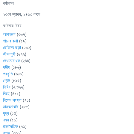
বর্ষাকাল
২৩শে শ্রাবণ, ১৪৩৩ বঙ্গাব্দ
কবিতার বিষয়
আপনজন
(৩৯৭)
গানের কথা
(৫৯)
ছোটদের ছড়া
(২৯২)
জীবনমুখী
(৬৭২)
দেশাত্মবোধক
(২৪৪)
ধর্মীয়
(১৮৬)
প্রকৃতি
(৬৪০)
প্রেম
(৮১৫)
বিবিধ
(২,৩২২)
বিরহ
(৪১০)
বিশেষ সংখ্যা
(৭১)
মানবতাবাদী
(২৮৫)
যুদ্ধ
(৫৪)
রম্য
(৫১)
রাজনৈতিক
(৭১)
রূপক
(৩৩০)