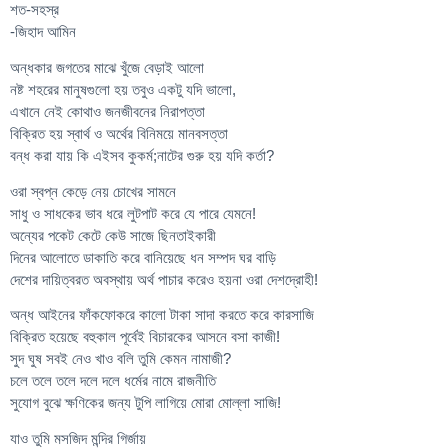
শত-সহস্র
-জিহাদ আমিন
অন্ধকার জগতের মাঝে খুঁজে বেড়াই আলো
নষ্ট শহরের মানুষগুলো হয় তবুও একটু যদি ভালো,
এখানে নেই কোথাও জনজীবনের নিরাপত্তা
বিক্রিত হয় স্বার্থ ও অর্থের বিনিময়ে মানবসত্তা
বন্ধ করা যায় কি এইসব কুকর্ম;নাটের গুরু হয় যদি কর্তা?
ওরা স্বপ্ন কেড়ে নেয় চোখের সামনে
সাধু ও সাধকের ভাব ধরে লুটপাট করে যে পারে যেমনে!
অন্যের পকেট কেটে কেউ সাজে ছিনতাইকারী
দিনের আলোতে ডাকাতি করে বানিয়েছে ধন সম্পদ ঘর বাড়ি
দেশের দায়িত্বরত অবস্থায় অর্থ পাচার করেও হয়না ওরা দেশদ্রোহী!
অন্ধ আইনের ফাঁকফোকরে কালো টাকা সাদা করতে করে কারসাজি
বিক্রিত হয়েছে বহুকাল পূর্বেই বিচারকের আসনে বসা কাজী!
সুদ ঘুষ সবই নেও খাও বলি তুমি কেমন নামাজী?
চলে তলে তলে দলে দলে ধর্মের নামে রাজনীতি
সুযোগ বুঝে ক্ষণিকের জন্য টুপি লাগিয়ে মোরা মোল্লা সাজি!
যাও তুমি মসজিদ মন্দির গির্জায়