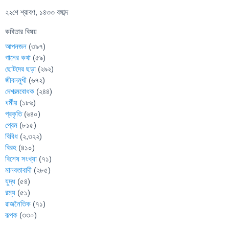
২২শে শ্রাবণ, ১৪৩৩ বঙ্গাব্দ
কবিতার বিষয়
আপনজন
(৩৯৭)
গানের কথা
(৫৯)
ছোটদের ছড়া
(২৯২)
জীবনমুখী
(৬৭২)
দেশাত্মবোধক
(২৪৪)
ধর্মীয়
(১৮৬)
প্রকৃতি
(৬৪০)
প্রেম
(৮১৫)
বিবিধ
(২,৩২২)
বিরহ
(৪১০)
বিশেষ সংখ্যা
(৭১)
মানবতাবাদী
(২৮৫)
যুদ্ধ
(৫৪)
রম্য
(৫১)
রাজনৈতিক
(৭১)
রূপক
(৩৩০)