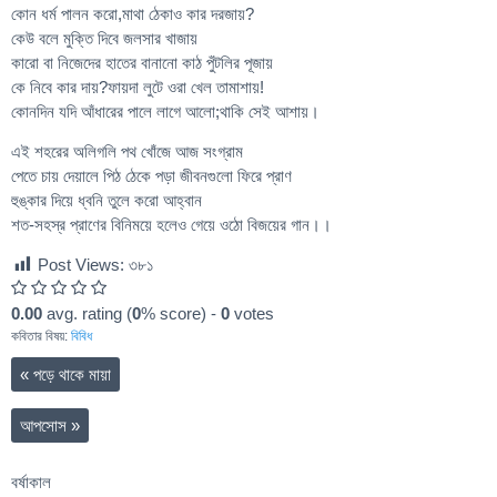
কোন ধর্ম পালন করো,মাথা ঠেকাও কার দরজায়?
কেউ বলে মুক্তি দিবে জলসার খাজায়
কারো বা নিজেদের হাতের বানানো কাঠ পুঁটলির পূজায়
কে নিবে কার দায়?ফায়দা লুটে ওরা খেল তামাশায়!
কোনদিন যদি আঁধারের পালে লাগে আলো;থাকি সেই আশায়।
এই শহরের অলিগলি পথ খোঁজে আজ সংগ্রাম
পেতে চায় দেয়ালে পিঠ ঠেকে পড়া জীবনগুলো ফিরে প্রাণ
হুঙ্কার দিয়ে ধ্বনি তুলে করো আহ্বান
শত-সহস্র প্রাণের বিনিময়ে হলেও গেয়ে ওঠো বিজয়ের গান।।
Post Views:
৩৮১
0.00
avg. rating (
0
% score) -
0
votes
কবিতার বিষয়:
বিবিধ
«
পড়ে থাকে মায়া
আপসোস
»
বর্ষাকাল