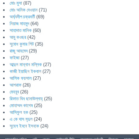
মোঃ মুসা
(87)
মোঃ অনিক দেওয়ান
(71)
অর্ঘ্যদীপ চক্রবর্তী
(69)
নিয়াজ মাহমুদ
(64)
সাহাদাত মানিক
(60)
আবু কওছর
(42)
সুবোধ কুমার শিট
(35)
রাজু আহমেদ
(29)
ফাইজা
(27)
আব্দুল মান্নান মল্লিক
(27)
কাজী ইয়াছিন ইকবাল
(27)
আশিক ফয়সাল
(27)
আশরাফ
(26)
মেহবুব
(26)
রিফাত বিন ছানাউল্লাহ্
(25)
মোহাম্মদ কাশেম
(25)
আসিফুল হক
(25)
এ কে দাস মৃদুল
(24)
সুহেল ইবনে ইসহাক
(24)