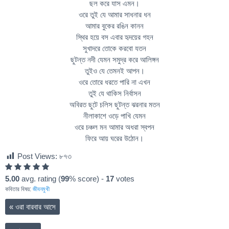
ছল করে যাস এমন।
ওরে তুই যে আমার সাধনার ধন
আমার বুকের রঙিন কানন
স্থির হয়ে বস এবার হৃদয়ের গহন
সুখাদরে তোকে করবো যতন
ছুটন্ত নদী যেমন সমুদ্র করে আলিঙ্গন
তুইও যে তেমনই আপন।
ওরে তোরে ধরতে পারি না এখন
তুই যে থাকিস নির্বাসন
অবিরত ছুটে চলিস ছুটন্ত ঝরনার মতন
নীলাকাশে ওড়ে পাখি যেমন
ওরে চঞ্চল মন আমার অধরা স্বপন
ফিরে আয় ঘরের উঠোন।
Post Views:
৮৭৩
5.00
avg. rating (
99
% score) -
17
votes
কবিতার বিষয়:
জীবনমুখী
«
ওরা বারবার আসে