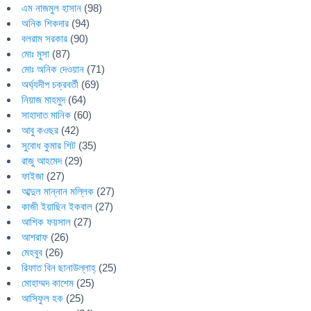
এম নাজমুল হাসান
(98)
অনিক শিকদার
(94)
বলরাম সরকার
(90)
মোঃ মুসা
(87)
মোঃ অনিক দেওয়ান
(71)
অর্ঘ্যদীপ চক্রবর্তী
(69)
নিয়াজ মাহমুদ
(64)
সাহাদাত মানিক
(60)
আবু কওছর
(42)
সুবোধ কুমার শিট
(35)
রাজু আহমেদ
(29)
ফাইজা
(27)
আব্দুল মান্নান মল্লিক
(27)
কাজী ইয়াছিন ইকবাল
(27)
আশিক ফয়সাল
(27)
আশরাফ
(26)
মেহবুব
(26)
রিফাত বিন ছানাউল্লাহ্
(25)
মোহাম্মদ কাশেম
(25)
আসিফুল হক
(25)