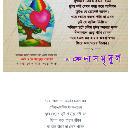
ওরে চঞ্চল মন আমার চঞ্চল মন
এদিক-সেদিক যখন-তখন
ঘুরে বেড়াস তুই পাহাড়-নদী-বন
ছিন্ন করে মায়ার বাঁধন
না শুনে বারণ না মেনে শাসন