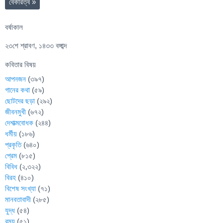
বেকারত্ব
»
বর্ষাকাল
২৩শে শ্রাবণ, ১৪৩৩ বঙ্গাব্দ
কবিতার বিষয়
আপনজন
(৩৯৭)
গানের কথা
(৫৯)
ছোটদের ছড়া
(২৯২)
জীবনমুখী
(৬৭২)
দেশাত্মবোধক
(২৪৪)
ধর্মীয়
(১৮৬)
প্রকৃতি
(৬৪০)
প্রেম
(৮১৫)
বিবিধ
(২,৩২২)
বিরহ
(৪১০)
বিশেষ সংখ্যা
(৭১)
মানবতাবাদী
(২৮৫)
যুদ্ধ
(৫৪)
রম্য
(৫১)