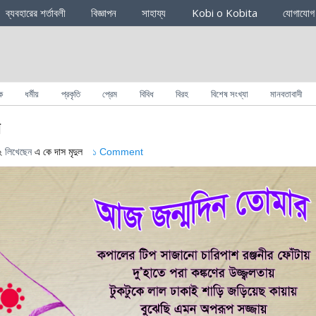
ব্যবহারের শর্তাবলী
বিজ্ঞাপন
সাহায্য
Kobi o Kobita
যোগাযোগ
ক
ধর্মীয়
প্রকৃতি
প্রেম
বিবিধ
বিরহ
বিশেষ সংখ্যা
মানবতাবাদী
র
২
লিখেছেন
এ কে দাস মৃদুল
১ Comment