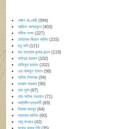
লক্ষ্মণ ভাণ্ডারী
(994)
আকিল আশরাফুল
(403)
শফিক তপন
(227)
মোহাম্মদ জিহাদ আমিন
(215)
মধু কবি
(121)
ডাঃ সন্তোষ কুমার মন্ডল
(119)
সাইদুর রহমান
(102)
হাকিকুর রহমান
(102)
এম নাজমুল হাসান
(98)
অনিক শিকদার
(94)
বলরাম সরকার
(90)
মোঃ মুসা
(87)
মোঃ অনিক দেওয়ান
(71)
অর্ঘ্যদীপ চক্রবর্তী
(69)
নিয়াজ মাহমুদ
(64)
সাহাদাত মানিক
(60)
আবু কওছর
(42)
সুবোধ কুমার শিট
(35)