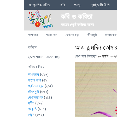
Sections
সাম্প্রতিক কবিতা
কবি
প্রশ্ন
প্রাইভেসি নীতি
কবি ও কবিতা
সময়ের শ্রেষ্ঠ কবিদের আসর
Categories
আপনজন
গানের কথা
ছোটদের ছড়া
জীবনমুখী
দেশাত্মবোধ
আজ জন্মদিন তোমা
বর্ষাকাল
লেখা জমা দিয়েছেন
১০ জুলাই, ২০২
২৬শে শ্রাবণ, ১৪৩৩ বঙ্গাব্দ
কবিতার বিষয়
আপনজন
(৩৯৭)
গানের কথা
(৫৯)
ছোটদের ছড়া
(২৯২)
জীবনমুখী
(৬৭২)
দেশাত্মবোধক
(২৪৪)
ধর্মীয়
(১৮৬)
প্রকৃতি
(৬৪০)
প্রেম
(৮১৫)