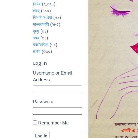
বিবিধ
(২,৩২৮)
বিরহ
(৪১০)
বিশেষ সংখ্যা
(৭১)
মানবতাবাদী
(২৮৫)
যুদ্ধ
(৫৪)
রম্য
(৫১)
রাজনৈতিক
(৭১)
রূপক
(৩৩০)
Log In
Username or Email
Address
Password
Remember Me
Log In