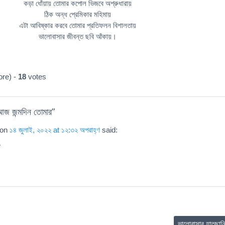
কড়া ধোঁয়ায় তোমার কপোল ভিজবে অশ্রুধারায়
ঠিক অন্ধ প্রেমিকার মহিমায়
এটা আবিষ্কার করবে তোমার প্রতিফলন বিশালতায়
ভালোবাসার জীবন্ত ছবি আঁকায়।
re) -
18
votes
জ জন্মদিন তোমার
”
on
১৪ জুলাই, ২০২২ at ১২:৩২ অপরাহ্ণ
said:
e
ভালোবাসার হাতছান