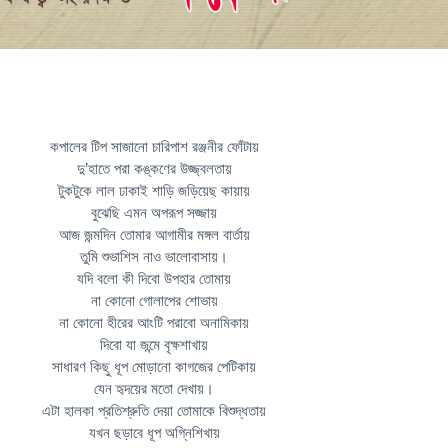
কপালের টিপ সাজানো চারিপাশ রঞ্জনীর ফোঁটায়
দু’হাতে পরা কঙ্কণের উজ্জ্বলতায়
টুকটুকে লাল ঢাকাই শাড়ি জড়িয়েছ কায়ায়
বুঝেছি এমন অপরূপ সজ্জায়
আজ জন্মদিন তোমার আগামীর মঙ্গল বার্তায়
তুমি শুভাশিস নাও ভালোবাসায়।
যদি বলো কী দিবো উপহার তোমায়
না কোনো গোলাপের শোভায়
না কোনো হীরের আংটি পরাবো অনামিকায়
দিবো যা জন্মে বৃক্ষশাখায়
সাধারণ কিছু ধূপ মোড়ানো কাগজের পেটিকায়
যেন হৃদয়ের মতো দেখায়।
এটা হালকা প্রতিশ্রুতি দেয়া তোমাকে বিশুদ্ধতায়
যখন ছড়াবে ধূপ অগ্নিশিখায়