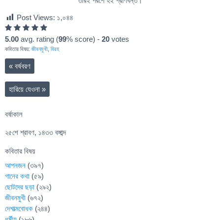
তারই পরশে হই প্রাণবন্ত।
Post Views:
১,০৪৪
5.00
avg. rating (
99
% score) -
20
votes
কবিতার বিষয়:
জীবনমুখী
,
বিরহ
«
বর্ষবরণ
হারিয়ে যেওনা
»
বর্ষাকাল
২৫শে শ্রাবণ, ১৪৩৩ বঙ্গাব্দ
কবিতার বিষয়
আপনজন
(৩৯৭)
গানের কথা
(৫৯)
ছোটদের ছড়া
(২৯২)
জীবনমুখী
(৬৭২)
দেশাত্মবোধক
(২৪৪)
ধর্মীয়
(১৮৬)