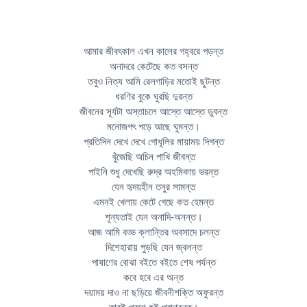
আমার জীবৎকাল এখন কালের গহ্বরে পড়ন্ত
অনাদরে কেটেছে কত বসন্ত
তবুও নিত্য আমি রেলগাড়ির মতোই ছুটন্ত
ধরণির বুকে ঘুরছি দুরন্ত
জীবনের সূর্যটা অস্তাচলে আস্তে আস্তে ডুবন্ত
মনোজগৎ পড়ে আছে ঘুমন্ত।
প্রতিদিন দেখে দেখে গোধূলির মায়াময় দিগন্ত
খুঁজেছি অচিন পাখি জীবন্ত
পাইনি শুধু দেখেছি রুদ্র অহমিকায় ভরন্ত
যেন হৃদয়হীন তনুর সামন্ত
এমনই খেলায় কেটে গেছে কত হেমন্ত
শূন্যতাই যেন অনাদি-অনন্ত।
আজ আমি বড্ড ক্লান্তির অবসাদে চলন্ত
দিশেহারায় পুড়ছি যেন জ্বলন্ত
পাষাণের বোঝা বইতে বইতে শেষ পর্যন্ত
কবে হবে এর অন্ত
দয়াময় দাও না ছড়িয়ে জীবনীশক্তি অফুরন্ত