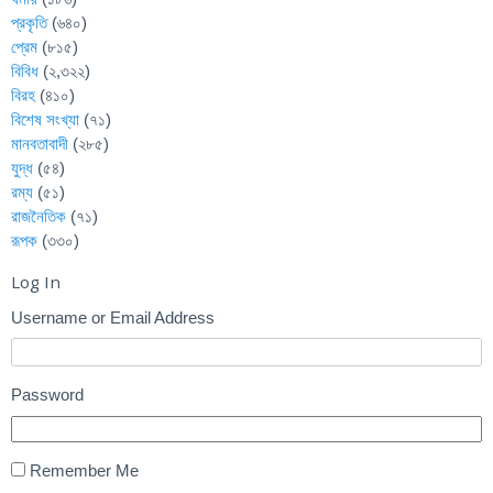
প্রকৃতি
(৬৪০)
প্রেম
(৮১৫)
বিবিধ
(২,৩২২)
বিরহ
(৪১০)
বিশেষ সংখ্যা
(৭১)
মানবতাবাদী
(২৮৫)
যুদ্ধ
(৫৪)
রম্য
(৫১)
রাজনৈতিক
(৭১)
রূপক
(৩৩০)
Log In
Username or Email Address
Password
Remember Me