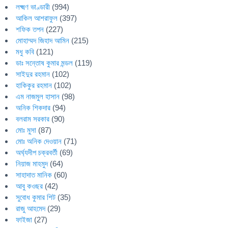
লক্ষ্মণ ভাণ্ডারী
(994)
আকিল আশরাফুল
(397)
শফিক তপন
(227)
মোহাম্মদ জিহাদ আমিন
(215)
মধু কবি
(121)
ডাঃ সন্তোষ কুমার মন্ডল
(119)
সাইদুর রহমান
(102)
হাকিকুর রহমান
(102)
এম নাজমুল হাসান
(98)
অনিক শিকদার
(94)
বলরাম সরকার
(90)
মোঃ মুসা
(87)
মোঃ অনিক দেওয়ান
(71)
অর্ঘ্যদীপ চক্রবর্তী
(69)
নিয়াজ মাহমুদ
(64)
সাহাদাত মানিক
(60)
আবু কওছর
(42)
সুবোধ কুমার শিট
(35)
রাজু আহমেদ
(29)
ফাইজা
(27)