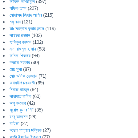
আকিল আশরাফুল
(397)
শফিক তপন
(227)
মোহাম্মদ জিহাদ আমিন
(215)
মধু কবি
(121)
ডাঃ সন্তোষ কুমার মন্ডল
(119)
সাইদুর রহমান
(102)
হাকিকুর রহমান
(102)
এম নাজমুল হাসান
(98)
অনিক শিকদার
(94)
বলরাম সরকার
(90)
মোঃ মুসা
(87)
মোঃ অনিক দেওয়ান
(71)
অর্ঘ্যদীপ চক্রবর্তী
(69)
নিয়াজ মাহমুদ
(64)
সাহাদাত মানিক
(60)
আবু কওছর
(42)
সুবোধ কুমার শিট
(35)
রাজু আহমেদ
(29)
ফাইজা
(27)
আব্দুল মান্নান মল্লিক
(27)
কাজী ইয়াছিন ইকবাল
(27)