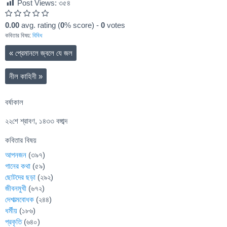
Post Views:
৩৫৪
0.00
avg. rating (
0
% score) -
0
votes
কবিতার বিষয়:
বিবিধ
«
প্রেমানলে জ্বলে যে জল
নীল কাহিনী
»
বর্ষাকাল
২২শে শ্রাবণ, ১৪৩৩ বঙ্গাব্দ
কবিতার বিষয়
আপনজন
(৩৯৭)
গানের কথা
(৫৯)
ছোটদের ছড়া
(২৯২)
জীবনমুখী
(৬৭২)
দেশাত্মবোধক
(২৪৪)
ধর্মীয়
(১৮৬)
প্রকৃতি
(৬৪০)