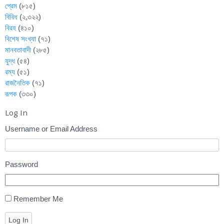
প্রেম
(৮১৫)
বিবিধ
(২,৩২২)
বিরহ
(৪১০)
বিশেষ সংখ্যা
(৭১)
মানবতাবাদী
(২৮৫)
যুদ্ধ
(৫৪)
রম্য
(৫১)
রাজনৈতিক
(৭১)
রূপক
(৩৩০)
Log In
Username or Email Address
Password
Remember Me
Log In