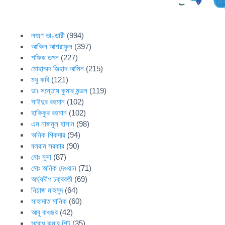
লক্ষ্মণ ভাণ্ডারী
(994)
আকিল আশরাফুল
(397)
শফিক তপন
(227)
মোহাম্মদ জিহাদ আমিন
(215)
মধু কবি
(121)
ডাঃ সন্তোষ কুমার মন্ডল
(119)
সাইদুর রহমান
(102)
হাকিকুর রহমান
(102)
এম নাজমুল হাসান
(98)
অনিক শিকদার
(94)
বলরাম সরকার
(90)
মোঃ মুসা
(87)
মোঃ অনিক দেওয়ান
(71)
অর্ঘ্যদীপ চক্রবর্তী
(69)
নিয়াজ মাহমুদ
(64)
সাহাদাত মানিক
(60)
আবু কওছর
(42)
সুবোধ কুমার শিট
(35)