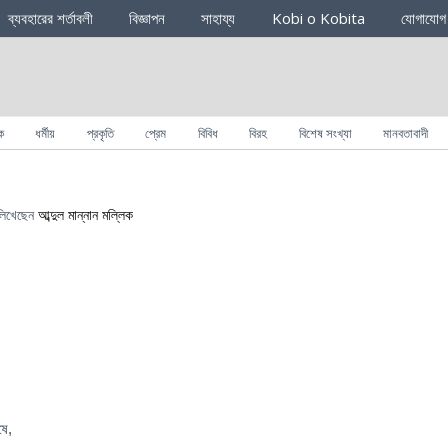
ব্যবহারের শর্তাবলী
বিজ্ঞাপন
সাহায্য
Kobi o Kobita
যোগাযোগ
ক
ধর্মীয়
প্রকৃতি
প্রেম
বিবিধ
বিরহ
বিশেষ সংখ্যা
মানবতাবাদী
িখেছেন
আব্দুল মান্নান মল্লিক
ষে,