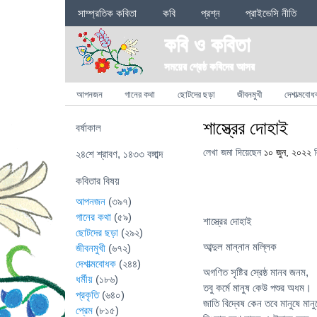
Sections
সাম্প্রতিক কবিতা
কবি
প্রশ্ন
প্রাইভেসি নীতি
কবি ও কবিতা
সময়ের শ্রেষ্ঠ কবিদের আসর
Categories
আপনজন
গানের কথা
ছোটদের ছড়া
জীবনমুখী
দেশাত্মবোধ
শাস্ত্রের দোহাই
বর্ষাকাল
লেখা জমা দিয়েছেন
১০ জুন, ২০২২
ল
২৪শে শ্রাবণ, ১৪৩৩ বঙ্গাব্দ
কবিতার বিষয়
আপনজন
(৩৯৭)
গানের কথা
(৫৯)
শাস্ত্রের দোহাই
ছোটদের ছড়া
(২৯২)
আব্দুল মান্নান মল্লিক
জীবনমুখী
(৬৭২)
দেশাত্মবোধক
(২৪৪)
অগণিত সৃষ্টির স্রেষ্ঠ মানব জনম,
ধর্মীয়
(১৮৬)
তবু কর্মে মানুষ কেউ পশুর অধম।
প্রকৃতি
(৬৪০)
জাতি বিদ্বেষ কেন তবে মানুষে মানু
প্রেম
(৮১৫)