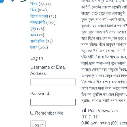
হিংসার বশে মানুষ এ উহারে দুষে
বিবিধ
(২,৩২২)
কামিনী কেতকী গোলাপ চামেলি বেল
বিরহ
(৪১০)
বাতাসে নেচে নেচে করে কোলাকুলি
বিশেষ সংখ্যা
(৭১)
ফুলে ফুলে মাখা-মাখি একটি বাগে,
মানবতাবাদী
(২৮৫)
কুলনাশ হয় কখনো মিশিয়া পরাগে?
যুদ্ধ
(৫৪)
ফুলে ফুলে প্রজাপতি বাগান চত্বরে 
রম্য
(৫১)
জাত বিচার নাই তার মধুপান করে।
রাজনৈতিক
(৭১)
সকল জীবের শীর্ষে মানুষই আশ্বাস
রূপক
(৩৩০)
তবু কেন ঈর্ষা বসে হয় প্রাণনাশ?
ঘাঁটা-ঘাঁটি দিবা-রাত্রি শাস্ত্রের বচন,
Log In
স্বার্থ ছাড়া শাস্ত্র-কথা বুঝে কয়জ
Username or Email
শাস্ত্রের দোহাই আর অদৃষ্টের লিখন,
Address
অপব্যাখ্যায় করে মানুষ পশুরে নি
নিজ শাস্ত্র শিকার পরে করে গুণগান
অপর শাস্ত্রে মাথা ব্যথা করতে অ
Password
হিন্দু বল মুসলিম বল জৈন খ্রিস্টান
স্রষ্টার চোখেতে সবাই সমান সমান
Post Views:
৫২৭
Remember Me
0.00
avg. rating (
0
% scor
Log In