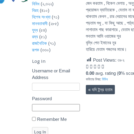
জেদ করতাম , বিকেল বেলায় , অনু
বিবিধ
(২,৩২২)
প্রয়োজন ব্যাতিরেকে , যেতাম না 
বিরহ
(৪১০)
থাকতাম কেবল , চার দেয়ালের মাঝ
বিশেষ সংখ্যা
(৭১)
পড়তাম শুধু , যা কিছু আছে , পাঠ্
মানবতাবাদী
(২৮৫)
লাগাতাম গাছ কারাগারে , যেতাম ছ
যুদ্ধ
(৫৪)
শুনতাম আমি ওয়াজের সুর
রম্য
(৫১)
বৃদ্ধি পেত ইমানের নুর
রাজনৈতিক
(৭১)
হারিয়ে যেতাম গজলের মাঝে।
রূপক
(৩৩০)
Post Views:
৩৮২
Log In
Username or Email
0.00
avg. rating (
0
% scor
Address
কবিতার বিষয়:
বিবিধ
«
যদি ইন্দ্র হতাম
Password
Remember Me
Log In