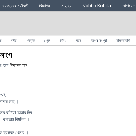
ব্যবহারের শর্তাবলী
বিজ্ঞাপন
সাহায্য
Kobi o Kobita
যোগাযোগ
ক
ধর্মীয়
প্রকৃতি
প্রেম
বিবিধ
বিরহ
বিশেষ সংখ্যা
মানবতাবাদী
 আগে
খেছেন
মিসবাহুল হক
রই ভাই ।
লামরে ভাই ।
রে ফিরে কাটতো আমার দিন ।
ে , থাকতাম বিমলিন ।
 ব্যাটবল খেলায় ।