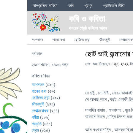
Sections
সাম্প্রতিক কবিতা
কবি
প্রশ্ন
প্রাইভেসি নীতি
কবি ও কবিতা
সময়ের শ্রেষ্ঠ কবিদের আসর
Categories
আপনজন
গানের কথা
ছোটদের ছড়া
জীবনমুখী
দেশাত্মবোধ
ছোট ভাই জন্মানোর
বর্ষাকাল
লেখা জমা দিয়েছেন
৮ জুন, ২০২২
লি
২৪শে শ্রাবণ, ১৪৩৩ বঙ্গাব্দ
কবিতার বিষয়
আপনজন
(৩৯৭)
গানের কথা
(৫৯)
সে দুষ্টু , সে মিষ্টি , সে যে আমা
ছোটদের ছড়া
(২৯২)
সে আসার আগে , বড়ই একাকী ছি
জীবনমুখী
(৬৭২)
সারাদিন বাসায় , মাদরাসায় , ঘু
দেশাত্মবোধক
(২৪৪)
ভাবতাম বিরলে ,শান্তি ছিলনা মন
ধর্মীয়
(১৮৬)
প্রকৃতি
(৬৪০)
আমি যৎপরোনাস্তি , আসক্ত ছিলাম
প্রেম
(৮১৫)