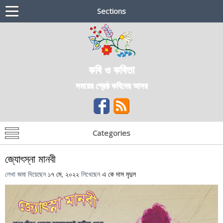
Sections
কবি ও কবিতা
সময়ের শ্রেষ্ঠ কবিদের আসর
Categories
জ্যোৎস্না মানবী
লেখা জমা দিয়েছেন
১৭ মে, ২০২২
লিখেছেন
এ কে দাস মৃদুল