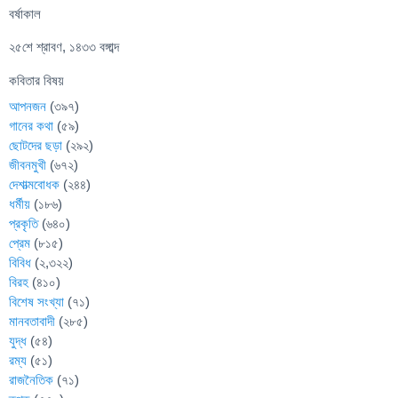
বর্ষাকাল
২৫শে শ্রাবণ, ১৪৩৩ বঙ্গাব্দ
কবিতার বিষয়
আপনজন
(৩৯৭)
গানের কথা
(৫৯)
ছোটদের ছড়া
(২৯২)
জীবনমুখী
(৬৭২)
দেশাত্মবোধক
(২৪৪)
ধর্মীয়
(১৮৬)
প্রকৃতি
(৬৪০)
প্রেম
(৮১৫)
বিবিধ
(২,৩২২)
বিরহ
(৪১০)
বিশেষ সংখ্যা
(৭১)
মানবতাবাদী
(২৮৫)
যুদ্ধ
(৫৪)
রম্য
(৫১)
রাজনৈতিক
(৭১)