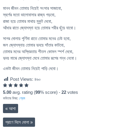
মানব জীবন তোমায় নিয়েই সংসার সাজাবো,
স্বর্গের মতো ভালোবাসার রাজ্য গড়বো,
রাজা হয়ে তোমার মাথায় মুকুট দেবো,
আঁধার রাতে জ্যোৎস্না হয়ে তোমার শরীর ছুঁয়ে যাবো।
সাগর দোলায় পূর্ণিমা রাতে তোমার মনের ঢেউ হবো,
জল জ্যোৎস্নায় তোমার হৃদয়ে সাঁতার কাটবো,
তোমার মনের অস্থিরতায় শীতল কোমল স্পর্শ দেবো,
হৃদয় মাঝে জ্যোৎস্না মেখে তোমার রূপের গন্ধ নেবো।
একটা জীবন তোমায় নিয়েই পাড়ি দেবো।
Post Views:
৪৬০
5.00
avg. rating (
99
% score) -
22
votes
কবিতার বিষয়:
প্রেম
«
আশা
প্রাণে দিলে দোলা
»