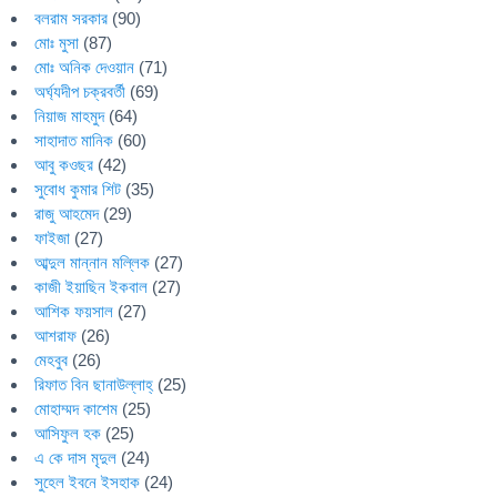
বলরাম সরকার
(90)
মোঃ মুসা
(87)
মোঃ অনিক দেওয়ান
(71)
অর্ঘ্যদীপ চক্রবর্তী
(69)
নিয়াজ মাহমুদ
(64)
সাহাদাত মানিক
(60)
আবু কওছর
(42)
সুবোধ কুমার শিট
(35)
রাজু আহমেদ
(29)
ফাইজা
(27)
আব্দুল মান্নান মল্লিক
(27)
কাজী ইয়াছিন ইকবাল
(27)
আশিক ফয়সাল
(27)
আশরাফ
(26)
মেহবুব
(26)
রিফাত বিন ছানাউল্লাহ্
(25)
মোহাম্মদ কাশেম
(25)
আসিফুল হক
(25)
এ কে দাস মৃদুল
(24)
সুহেল ইবনে ইসহাক
(24)