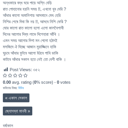
অন্ধকারে বদ্ধ ঘরে পায়ে অগ্নি বেড়ি
রাত পোহানোর হয়নি সময় !!, এখনো খুব দেরি ?
আঁধার কালো অমানিশায় আসমানে মেঘ হেরি
নিশির শেষে দিবা কি নয় !!, আসবে নিশি ফেরি ?
ঘোর কালো রাত কালো হলো এলো কালবৈশাখী
দিনের আলোর দিব্য লাভে দিশেহারা আঁখি ।
এমন সময় আলোর দিশা মন পেলো হঠাৎই
মসজিদে ঐ দিচ্ছে আজান মুয়াজ্জিনে হাকি
ঘুচবে আঁধার ফুটবে আলো উঠবে পাখি ডাকি
কাটবে আঁধার সকাল হতে নেই তো বেশী বাকি ।
Post Views:
৩৫২
0.00
avg. rating (
0
% score) -
0
votes
কবিতার বিষয়:
বিবিধ
«
একাল সেকাল
জ্যোৎস্না মানবী
»
বর্ষাকাল