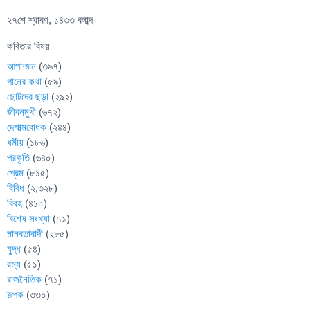
২৭শে শ্রাবণ, ১৪৩৩ বঙ্গাব্দ
কবিতার বিষয়
আপনজন
(৩৯৭)
গানের কথা
(৫৯)
ছোটদের ছড়া
(২৯২)
জীবনমুখী
(৬৭২)
দেশাত্মবোধক
(২৪৪)
ধর্মীয়
(১৮৬)
প্রকৃতি
(৬৪০)
প্রেম
(৮১৫)
বিবিধ
(২,৩২৮)
বিরহ
(৪১০)
বিশেষ সংখ্যা
(৭১)
মানবতাবাদী
(২৮৫)
যুদ্ধ
(৫৪)
রম্য
(৫১)
রাজনৈতিক
(৭১)
রূপক
(৩৩০)