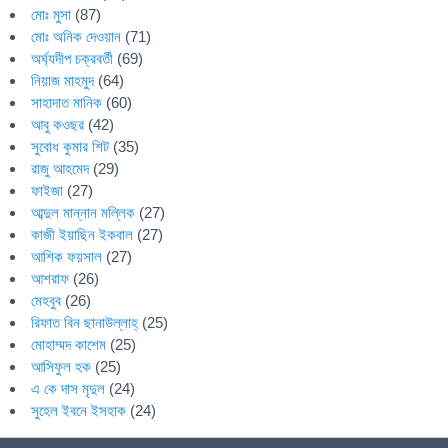
মোঃ মুসা
(87)
মোঃ অনিক দেওয়ান
(71)
অর্ঘ্যদীপ চক্রবর্তী
(69)
নিয়াজ মাহমুদ
(64)
সাহাদাত মানিক
(60)
আবু কওছর
(42)
সুবোধ কুমার শিট
(35)
রাজু আহমেদ
(29)
ফাইজা
(27)
আব্দুল মান্নান মল্লিক
(27)
কাজী ইয়াছিন ইকবাল
(27)
আশিক ফয়সাল
(27)
আশরাফ
(26)
মেহবুব
(26)
রিফাত বিন ছানাউল্লাহ্
(25)
মোহাম্মদ কাশেম
(25)
আসিফুল হক
(25)
এ কে দাস মৃদুল
(24)
সুহেল ইবনে ইসহাক
(24)