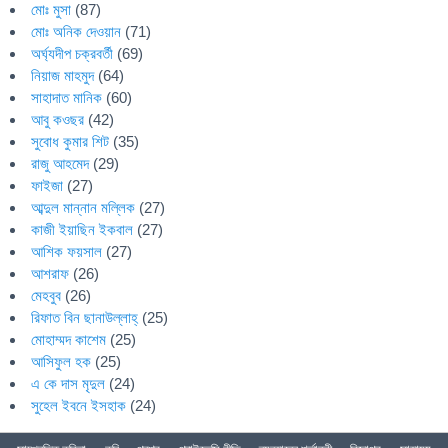
মোঃ মুসা
(87)
মোঃ অনিক দেওয়ান
(71)
অর্ঘ্যদীপ চক্রবর্তী
(69)
নিয়াজ মাহমুদ
(64)
সাহাদাত মানিক
(60)
আবু কওছর
(42)
সুবোধ কুমার শিট
(35)
রাজু আহমেদ
(29)
ফাইজা
(27)
আব্দুল মান্নান মল্লিক
(27)
কাজী ইয়াছিন ইকবাল
(27)
আশিক ফয়সাল
(27)
আশরাফ
(26)
মেহবুব
(26)
রিফাত বিন ছানাউল্লাহ্
(25)
মোহাম্মদ কাশেম
(25)
আসিফুল হক
(25)
এ কে দাস মৃদুল
(24)
সুহেল ইবনে ইসহাক
(24)