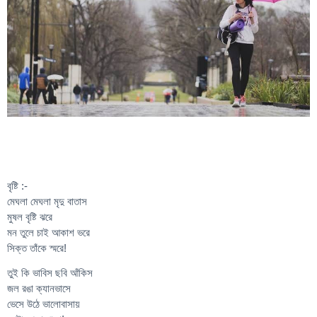
বৃষ্টি :-
মেঘলা মেঘলা মৃদু বাতাস
মুষল বৃষ্টি ঝরে
মন তুলে চাই আকাশ ভরে
সিক্ত তাঁকে স্মরে!
তুই কি ভাবিস ছবি আঁকিস
জল রঙা ক্যানভাসে
ভেসে উঠে ভালোবাসায়