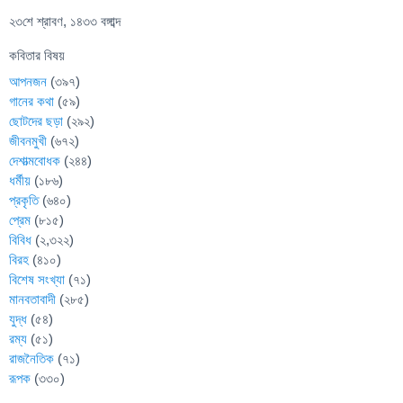
২৩শে শ্রাবণ, ১৪৩৩ বঙ্গাব্দ
কবিতার বিষয়
আপনজন
(৩৯৭)
গানের কথা
(৫৯)
ছোটদের ছড়া
(২৯২)
জীবনমুখী
(৬৭২)
দেশাত্মবোধক
(২৪৪)
ধর্মীয়
(১৮৬)
প্রকৃতি
(৬৪০)
প্রেম
(৮১৫)
বিবিধ
(২,৩২২)
বিরহ
(৪১০)
বিশেষ সংখ্যা
(৭১)
মানবতাবাদী
(২৮৫)
যুদ্ধ
(৫৪)
রম্য
(৫১)
রাজনৈতিক
(৭১)
রূপক
(৩৩০)