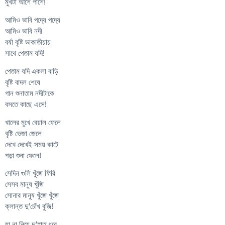
মুখটা আশে পাশে!
আমিও ভাবি পদ্যে পদ্যে
আমিও ভাবি নদী
বর্ষা বৃষ্টি ডাকাতীয়ায়
সাথে পেতাম যদি!
পেতাম যদি একলা বাড়ি
বৃষ্টি বাদল শেষে
গান শুনাতাম নদীটাকে
বসতে কাছে এসে!
খালের মুখে বেয়াল ফেলে
বৃষ্টি ভেজা জেলে
দেখে দেখেই সময় কাটে
পড়া শুনা ফেলে!
সেদিন গুলি খুঁজে ফিরি
সেসব মানুষ খুঁজি
সোনার মানুষ খুঁজে খুঁজে
ক্লান্ত দু’চোঁখ বুজি!
যা না নিয়ে দু’হাত ধরে