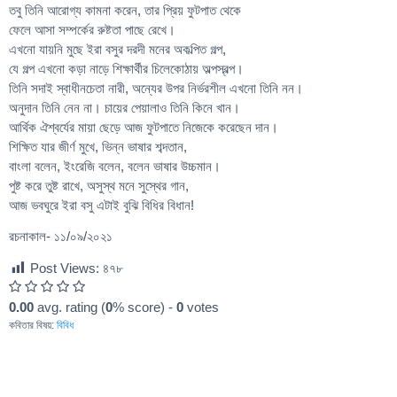
তবু তিনি আরোগ্য কামনা করেন, তার প্রিয় ফুটপাত থেকে
ফেলে আসা সম্পর্কের রুষ্টতা পাছে রেখে।
এখনো যায়নি মুছে ইরা বসুর দরদী মনের অকল্পিত গল্প,
যে গল্প এখনো কড়া নাড়ে শিক্ষার্থীর চিলেকোঠায় অল্পস্বল্প।
তিনি সদাই স্বাধীনচেতা নারী, অন্যের উপর নির্ভরশীল এখনো তিনি নন।
অনুদান তিনি নেন না। চায়ের পেয়ালাও তিনি কিনে খান।
আর্থিক ঐশ্বর্যের মায়া ছেড়ে আজ ফুটপাতে নিজেকে করেছেন দান।
শিক্ষিত যার জীর্ণ মুখে, ভিন্ন ভাষার শব্দতান,
বাংলা বলেন, ইংরেজি বলেন, বলেন ভাষার উচ্চমান।
পুষ্ট করে তুষ্ট রাখে, অসুস্থ মনে সুস্থের গান,
আজ ভবঘুরে ইরা বসু এটাই বুঝি বিধির বিধান!
রচনাকাল- ১১/০৯/২০২১
Post Views:
৪৭৮
0.00
avg. rating (
0
% score) -
0
votes
কবিতার বিষয়:
বিবিধ