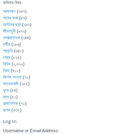
কবিতার বিষয়
আপনজন
(৩৯৭)
গানের কথা
(৫৯)
ছোটদের ছড়া
(২৯২)
জীবনমুখী
(৬৭২)
দেশাত্মবোধক
(২৪৪)
ধর্মীয়
(১৮৬)
প্রকৃতি
(৬৪০)
প্রেম
(৮১৫)
বিবিধ
(২,৩২২)
বিরহ
(৪১০)
বিশেষ সংখ্যা
(৭১)
মানবতাবাদী
(২৮৫)
যুদ্ধ
(৫৪)
রম্য
(৫১)
রাজনৈতিক
(৭১)
রূপক
(৩৩০)
Log In
Username or Email Address