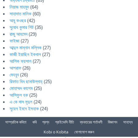
অর্ঘ্যদীপ চক্রবর্তী
(69)
নিয়াজ মাহমুদ
(64)
সাহাদাত মানিক
(60)
আবু কওছর
(42)
সুবোধ কুমার শিট
(35)
রাজু আহমেদ
(29)
ফাইজা
(27)
আব্দুল মান্নান মল্লিক
(27)
কাজী ইয়াছিন ইকবাল
(27)
আশিক ফয়সাল
(27)
আশরাফ
(26)
মেহবুব
(26)
রিফাত বিন ছানাউল্লাহ্
(25)
মোহাম্মদ কাশেম
(25)
আসিফুল হক
(25)
এ কে দাস মৃদুল
(24)
সুহেল ইবনে ইসহাক
(24)
সাম্প্রতিক কবিতা
কবি
প্রশ্ন
প্রাইভেসি নীতি
ব্যবহারের শর্তাবলী
বিজ্ঞাপন
সাহায্য
Kobi o Kobita
যোগাযোগ করুন