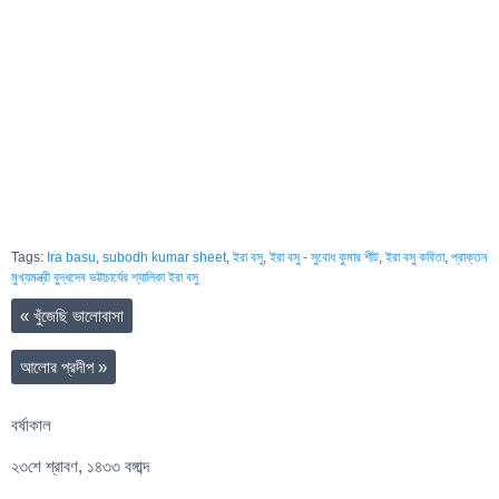
Tags:
Ira basu
,
subodh kumar sheet
,
ইরা বসু
,
ইরা বসু - সুবোধ কুমার শীট
,
ইরা বসু কবিতা
,
প্রাক্তন
মুখ্যমন্ত্রী বুদ্ধদেব ভট্টাচার্যের শ্যালিকা ইরা বসু
«
খুঁজেছি ভালোবাসা
আলোর প্রদীপ
»
বর্ষাকাল
২৩শে শ্রাবণ, ১৪৩৩ বঙ্গাব্দ