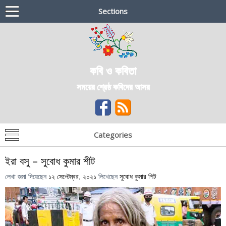
Sections
কবি ও কবিতা
সময়ের শ্রেষ্ঠ কবিদের আসর
Categories
ইরা বসু – সুবোধ কুমার শীট
লেখা জমা দিয়েছেন
১২ সেপ্টেম্বর, ২০২১
লিখেছেন
সুবোধ কুমার শিট