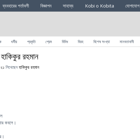
ব্যবহারের শর্তাবলী
বিজ্ঞাপন
সাহায্য
Kobi o Kobita
যোগাযোগ
ক
ধর্মীয়
প্রকৃতি
প্রেম
বিবিধ
বিরহ
বিশেষ সংখ্যা
মানবতাবাদী
 – হাকিকুর রহমান
০২১
লিখেছেন
হাকিকুর রহমান
লে
জনার কবলে।
ার।