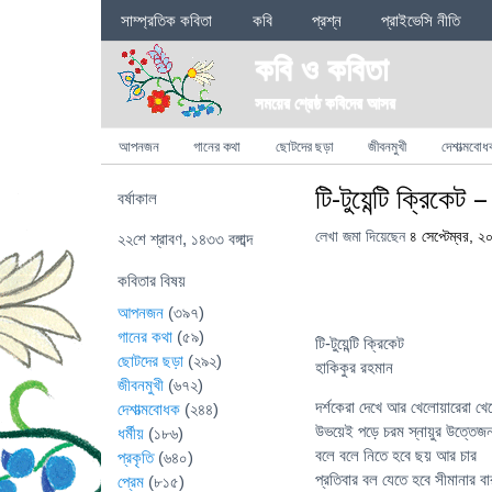
Sections
সাম্প্রতিক কবিতা
কবি
প্রশ্ন
প্রাইভেসি নীতি
কবি ও কবিতা
সময়ের শ্রেষ্ঠ কবিদের আসর
Categories
আপনজন
গানের কথা
ছোটদের ছড়া
জীবনমুখী
দেশাত্মবোধ
টি-টুয়েন্টি ক্রিকেট
বর্ষাকাল
লেখা জমা দিয়েছেন
৪ সেপ্টেম্বর, ২
২২শে শ্রাবণ, ১৪৩৩ বঙ্গাব্দ
কবিতার বিষয়
আপনজন
(৩৯৭)
গানের কথা
(৫৯)
টি-টুয়েন্টি ক্রিকেট
ছোটদের ছড়া
(২৯২)
হাকিকুর রহমান
জীবনমুখী
(৬৭২)
দর্শকেরা দেখে আর খেলোয়ারেরা খে
দেশাত্মবোধক
(২৪৪)
উভয়েই পড়ে চরম স্নায়ুর উত্তে
ধর্মীয়
(১৮৬)
বলে বলে নিতে হবে ছয় আর চার
প্রকৃতি
(৬৪০)
প্রতিবার বল যেতে হবে সীমানার ব
প্রেম
(৮১৫)