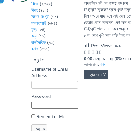
অপরদিকে ডট বল বাড়ায় বড় চাপ
বিবিধ
(২,৩২২)
টি-টুয়েন্টি ক্রিকেট চড়ায় খুবই উত
বিরহ
(৪১০)
বিশ ওভারে সাদা বলে এই খেলা চল
বিশেষ সংখ্যা
(৭১)
জেতার কোন সম্বাবনা নেই বলে বল
মানবতাবাদী
(২৮৫)
টি-টুয়েন্টি খেলা দেয় দারুন অনুভব
যুদ্ধ
(৫৪)
খেলা দেখে খুশী মনে বাড়ি ফিরে স
রম্য
(৫১)
রাজনৈতিক
(৭১)
Post Views:
৪৬৯
রূপক
(৩৩০)
0.00
avg. rating (
0
% scor
Log In
কবিতার বিষয়:
বিবিধ
Username or Email
«
তুমি ও আমি
Address
Password
Remember Me
Log In