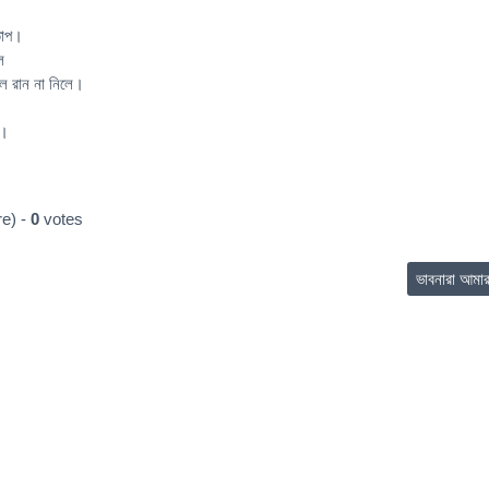
্তাপ।
ে
ে রান না নিলে।
ব।
e) -
0
votes
ভাবনারা আমা