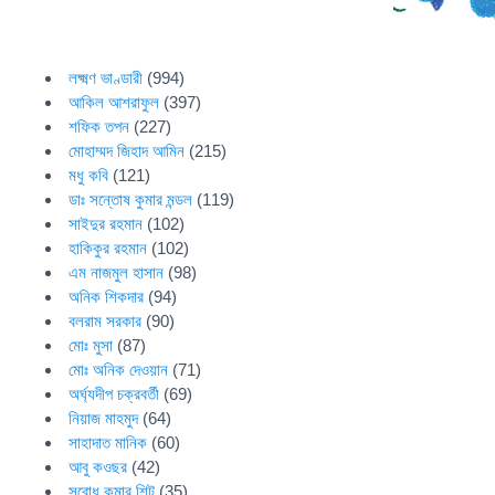
লক্ষ্মণ ভাণ্ডারী
(994)
আকিল আশরাফুল
(397)
শফিক তপন
(227)
মোহাম্মদ জিহাদ আমিন
(215)
মধু কবি
(121)
ডাঃ সন্তোষ কুমার মন্ডল
(119)
সাইদুর রহমান
(102)
হাকিকুর রহমান
(102)
এম নাজমুল হাসান
(98)
অনিক শিকদার
(94)
বলরাম সরকার
(90)
মোঃ মুসা
(87)
মোঃ অনিক দেওয়ান
(71)
অর্ঘ্যদীপ চক্রবর্তী
(69)
নিয়াজ মাহমুদ
(64)
সাহাদাত মানিক
(60)
আবু কওছর
(42)
সুবোধ কুমার শিট
(35)