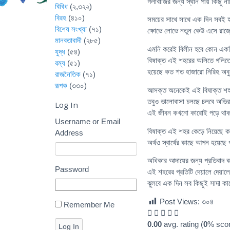
গলাবাজির জন্য স্থান পায় কিছু না
বিবিধ
(২,৩২২)
বিরহ
(৪১০)
সময়ের সাথে সাথে এক দিন সবই হ
বিশেষ সংখ্যা
(৭১)
ক্ষোভে লোভে নতুন কেউ এসে রাজ্
মানবতাবাদী
(২৮৫)
এমনি করেই বিলীন হবে কোন একদি
যুদ্ধ
(৫৪)
বিষাক্ত এই শহরের অলিতে গলিতে
রম্য
(৫১)
হয়েছে কত শত হাজারো নিরিহ অবুঝ
রাজনৈতিক
(৭১)
রূপক
(৩৩০)
আসক্ত অনেকেই এই বিষাক্ত শহর
তবুও ভালোবাসা চলছে চলবে অভির
Log In
এই জীবন কখনো কারোই পড়ে থাক
Username or Email
বিষাক্ত এই শহর কেড়ে নিয়েছে ক
Address
অর্থও স্বার্থের কাছে আপন হয়েছে 
অধিকার আদায়ের জন্য প্রতিবাদ কর
Password
এই শহরের প্রতিটি দেয়ালে দেয়াল
ঝুলবে এক দিন সব কিছুই সাদা ক
Post Views:
৩০৪
Remember Me
0.00
avg. rating (
0
% scor
Log In