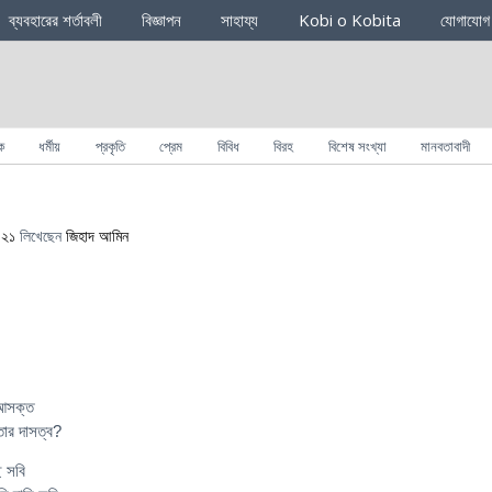
ব্যবহারের শর্তাবলী
বিজ্ঞাপন
সাহায্য
Kobi o Kobita
যোগাযোগ
ক
ধর্মীয়
প্রকৃতি
প্রেম
বিবিধ
বিরহ
বিশেষ সংখ্যা
মানবতাবাদী
০২১
লিখেছেন
জিহাদ আমিন
 আসক্ত
তার দাসত্ব?
ে সবি