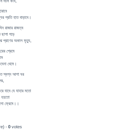
মি দামি কবি,
ারাবে
যের প্রতি হাত বাড়াবে।
ন রাজার রাজত্ব
 ছাপা পড়ে
 প্রাণের অকাল মৃত্যু,
ের প্রেমে
াম
বেনা থেমে।
ত স্বপ্ন আশা ঘর
পর,
ে যাবে যে যাহার মতো
ে হয়তো
ালো ফ্রেমে।।
e) -
0
votes