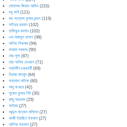
মোহাম্মদ জিহাদ আমিন
(215)
মধু কবি
(121)
ডাঃ সন্তোষ কুমার মন্ডল
(119)
সাইদুর রহমান
(102)
হাকিকুর রহমান
(102)
এম নাজমুল হাসান
(98)
অনিক শিকদার
(94)
বলরাম সরকার
(90)
মোঃ মুসা
(87)
মোঃ অনিক দেওয়ান
(71)
অর্ঘ্যদীপ চক্রবর্তী
(69)
নিয়াজ মাহমুদ
(64)
সাহাদাত মানিক
(60)
আবু কওছর
(42)
সুবোধ কুমার শিট
(35)
রাজু আহমেদ
(29)
ফাইজা
(27)
আব্দুল মান্নান মল্লিক
(27)
কাজী ইয়াছিন ইকবাল
(27)
আশিক ফয়সাল
(27)