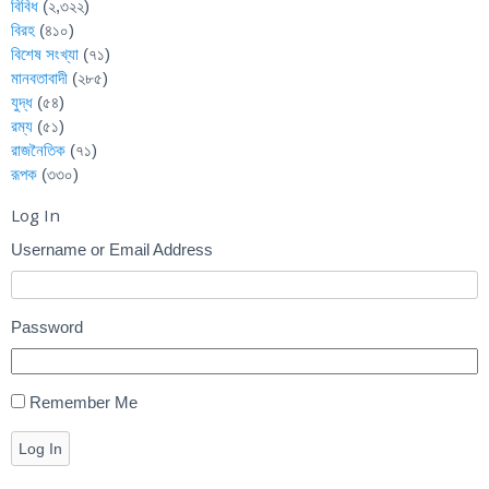
বিবিধ
(২,৩২২)
বিরহ
(৪১০)
বিশেষ সংখ্যা
(৭১)
মানবতাবাদী
(২৮৫)
যুদ্ধ
(৫৪)
রম্য
(৫১)
রাজনৈতিক
(৭১)
রূপক
(৩৩০)
Log In
Username or Email Address
Password
Remember Me
Log In