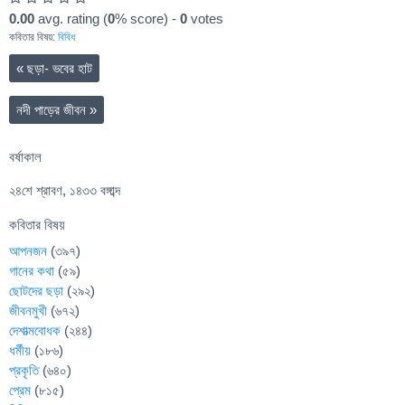
0.00
avg. rating (
0
% score) -
0
votes
কবিতার বিষয়:
বিবিধ
«
ছড়া- ভবের হাট
নদী পাড়ের জীবন
»
বর্ষাকাল
২৪শে শ্রাবণ, ১৪৩৩ বঙ্গাব্দ
কবিতার বিষয়
আপনজন
(৩৯৭)
গানের কথা
(৫৯)
ছোটদের ছড়া
(২৯২)
জীবনমুখী
(৬৭২)
দেশাত্মবোধক
(২৪৪)
ধর্মীয়
(১৮৬)
প্রকৃতি
(৬৪০)
প্রেম
(৮১৫)