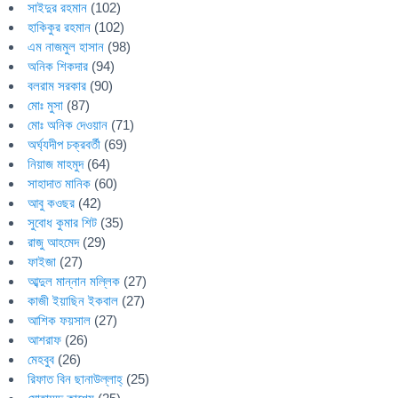
সাইদুর রহমান
(102)
হাকিকুর রহমান
(102)
এম নাজমুল হাসান
(98)
অনিক শিকদার
(94)
বলরাম সরকার
(90)
মোঃ মুসা
(87)
মোঃ অনিক দেওয়ান
(71)
অর্ঘ্যদীপ চক্রবর্তী
(69)
নিয়াজ মাহমুদ
(64)
সাহাদাত মানিক
(60)
আবু কওছর
(42)
সুবোধ কুমার শিট
(35)
রাজু আহমেদ
(29)
ফাইজা
(27)
আব্দুল মান্নান মল্লিক
(27)
কাজী ইয়াছিন ইকবাল
(27)
আশিক ফয়সাল
(27)
আশরাফ
(26)
মেহবুব
(26)
রিফাত বিন ছানাউল্লাহ্
(25)