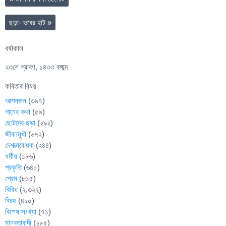
ছড়া- ভবের হাট
»
বর্ষাকাল
২৩শে শ্রাবণ, ১৪৩৩ বঙ্গাব্দ
কবিতার বিষয়
আপনজন
(৩৯৭)
গানের কথা
(৫৯)
ছোটদের ছড়া
(২৯২)
জীবনমুখী
(৬৭২)
দেশাত্মবোধক
(২৪৪)
ধর্মীয়
(১৮৬)
প্রকৃতি
(৬৪০)
প্রেম
(৮১৫)
বিবিধ
(২,৩২২)
বিরহ
(৪১০)
বিশেষ সংখ্যা
(৭১)
মানবতাবাদী
(২৮৫)