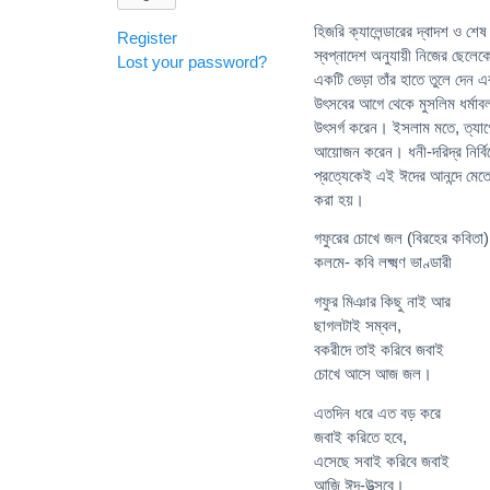
হিজরি ক্যালেন্ডারের দ্বাদশ ও 
Register
স্বপ্নাদেশ অনুযায়ী নিজের ছেলেক
Lost your password?
একটি ভেড়া তাঁর হাতে তুলে দেন
উৎসবের আগে থেকে মুসলিম ধর্মাব
উৎসর্গ করেন। ইসলাম মতে, ত্যা
আয়োজন করেন। ধনী-দরিদ্র নির্বি
প্রত্যেকেই এই ঈদের আনন্দে মেতে
করা হয়।
গফুরের চোখে জল (বিরহের কবিতা)
কলমে- কবি লক্ষ্মণ ভাণ্ডারী
গফুর মিঞার কিছু নাই আর
ছাগলটাই সম্বল,
বকরীদে তাই করিবে জবাই
চোখে আসে আজ জল।
এতদিন ধরে এত বড় করে
জবাই করিতে হবে,
এসেছে সবাই করিবে জবাই
আজি ঈদ-উত্সবে।