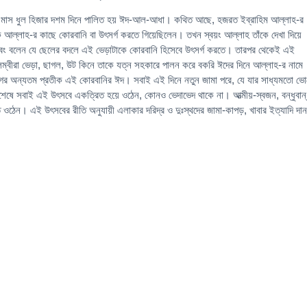
শেষ মাস ধুল হিজার দশম দিনে পালিত হয় ঈদ-আল-আধা। কথিত আছে, হজরত ইব্রাহিম আল্লাহ-র
ে আল্লাহ-র কাছে কোরবানি বা উৎসর্গ করতে গিয়েছিলেন। তখন স্বয়ং আল্লাহ তাঁকে দেখা দিয়ে
 এবং বলেন যে ছেলের বদলে এই ভেড়াটাকে কোরবানি হিসেবে উৎসর্গ করতে। তারপর থেকেই এই
লম্বীরা ভেড়া, ছাগল, উট কিনে তাকে যত্ন সহকারে পালন করে বকরি ঈদের দিনে আল্লাহ-র নামে
গের অন্যতম প্রতীক এই কোরবানির ঈদ। সবাই এই দিনে নতুন জামা পরে, যে যার সাধ্যমতো ভ
শেষে সবাই এই উৎসবে একত্রিত হয়ে ওঠেন, কোনও ভেদাভেদ থাকে না। আত্মীয়-স্বজন, বন্ধুবান
 ওঠেন। এই উৎসবের রীতি অনুযায়ী এলাকার দরিদ্র ও দুঃস্থদের জামা-কাপড়, খাবার ইত্যাদি দান