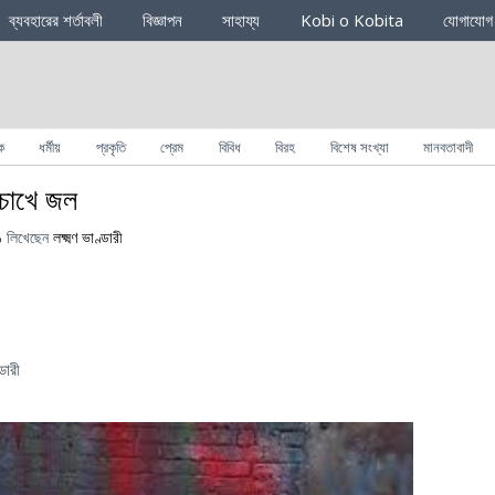
ব্যবহারের শর্তাবলী
বিজ্ঞাপন
সাহায্য
Kobi o Kobita
যোগাযোগ
ক
ধর্মীয়
প্রকৃতি
প্রেম
বিবিধ
বিরহ
বিশেষ সংখ্যা
মানবতাবাদী
চোখে জল
১
লিখেছেন
লক্ষ্মণ ভাণ্ডারী
ডারী