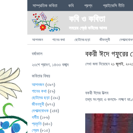
Sections
সাম্প্রতিক কবিতা
কবি
প্রশ্ন
প্রাইভেসি নীতি
কবি ও কবিতা
সময়ের শ্রেষ্ঠ কবিদের আসর
Categories
আপনজন
গানের কথা
ছোটদের ছড়া
জীবনমুখী
দেশাত্মবোধ
বকরী ঈদে গফুরের 
বর্ষাকাল
লেখা জমা দিয়েছেন
২১ জুলাই, ২০২
২৩শে শ্রাবণ, ১৪৩৩ বঙ্গাব্দ
কবিতার বিষয়
আপনজন
(৩৯৭)
গানের কথা
(৫৯)
বকরী ঈদের উত্সব
ছোটদের ছড়া
(২৯২)
তথ্য সংগ্রহ ও কলমে- লক্ষ্মণ ভাণ্
জীবনমুখী
(৬৭২)
দেশাত্মবোধক
(২৪৪)
ধর্মীয়
(১৮৬)
প্রকৃতি
(৬৪০)
প্রেম
(৮১৫)