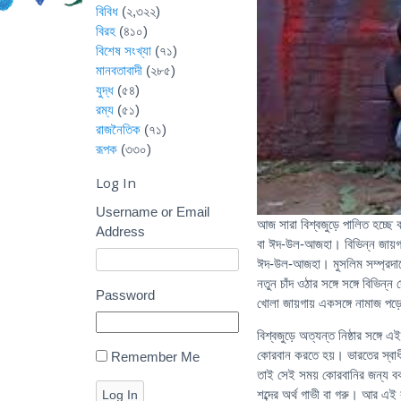
বিবিধ
(২,৩২২)
বিরহ
(৪১০)
বিশেষ সংখ্যা
(৭১)
মানবতাবাদী
(২৮৫)
যুদ্ধ
(৫৪)
রম্য
(৫১)
রাজনৈতিক
(৭১)
রূপক
(৩৩০)
Log In
Username or Email
আজ সারা বিশ্বজুড়ে পালিত হচ্
Address
বা ঈদ-উল-আজহা। বিভিন্ন জায়গ
ঈদ-উল-আজহা। মুসলিম সম্প্রদায়ে
নতুন চাঁদ ওঠার সঙ্গে সঙ্গে বিভিন
Password
খোলা জায়গায় একসঙ্গে নামাজ পড
বিশ্বজুড়ে অত্যন্ত নিষ্ঠার সঙ্
কোরবান করতে হয়। ভারতের স্বাধী
Remember Me
তাই সেই সময় কোরবানির জন্য ব
শব্দের অর্থ গাভী বা গরু। আর এই
Log In