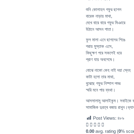
শুনি কোলাহল গফুর ছাগল
বারেক নাড়ায় মাথা,
দেখে বারে বারে গফুর মিঞারে
উঠানে আসন পাতা।
ফুল মালা এনে ছাগলের শিঙে
পরায় মুস্তাক এসে,
কিছুক্ষণ পরে সকলেই ধরে
প্রাণ যায় অবশেষে।
বোঝে নাকো কেহ নাই দয়া স্নেহ
কাটা হলো তার মাথা,
বুঝেছে গফুর নিষ্পাপ পশুর
স্মরি মনে পায় ব্যথা।
আসসালামু আলাইকুম। সবাইকে বকর
সামাজিক দুরত্ব বজায় রাখুন।ভ্য
Post Views:
৪৮৯
0.00
avg. rating (
0
% scor