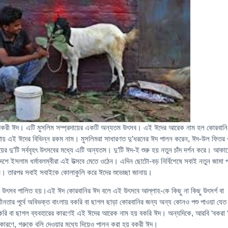
ছে বকরী ঈদ। এটি মুসলিম সম্প্রদায়ের একটি অন্যতম উৎসব। এই ঈদের আরেক নাম হল কোরবান
ায় এই ঈদের বিভিন্ন রকম নাম। মুসলিমরা সাধারণত দু’ধরনের ঈদ পালন করেন, ঈদ-উল ফিতর
র দু’টি সর্ববৃহৎ উৎসবের মধ্যে এটি অন্যতম। দু’টি ঈদ-ই শুরু হয় নতুন চাঁদ দর্শন করে। আকা
্ন দেশে ইসলাম ধর্মাবলম্বীরা এই উত্‍সবে মেতে ওঠেন। এদিন ছোটো-বড় নির্বিশেষে সবাই নতুন জামা 
়ে। তারপর সবাই সবাইকে কোলাকুলি করে ঈদের শুভেচ্ছা জানায়।
গে এই উৎসব পালিত হয়।এই ঈদ কোরবানির ঈদ বলে এই উৎসবে আল্লাহ-কে কিছু না কিছু উৎসর্গ বা
নতার পূর্বে অবিভক্ত বাংলায় বকরি বা ছাগল ছাড়া কোরবানির জন্য অন্য কোনও পশু পাওয়া যেত
করি বা ছাগল ব্যবহারের কারণেই এই ঈদের আরেক নাম হয় বকরি ঈদ। অন্যদিকে, আরবি ‘বকরা 
 কারণে, গরুকে বলি দেওয়ার মধ্যে দিয়েও পালন করা হয় বকরী ঈদ।