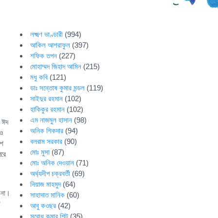
লক্ষ্মণ ভাণ্ডারী
(994)
আকিল আশরাফুল
(397)
শফিক তপন
(227)
মোহাম্মদ জিহাদ আমিন
(215)
মধু কবি
(121)
ডাঃ সন্তোষ কুমার মন্ডল
(119)
সাইদুর রহমান
(102)
হাকিকুর রহমান
(102)
এম নাজমুল হাসান
(98)
ি ঈদ
অনিক শিকদার
(94)
 ও
বলরাম সরকার
(90)
শে
মোঃ মুসা
(87)
পরে
মোঃ অনিক দেওয়ান
(71)
অর্ঘ্যদীপ চক্রবর্তী
(69)
নিয়াজ মাহমুদ
(64)
 না।
সাহাদাত মানিক
(60)
‘
আবু কওছর
(42)
সুবোধ কুমার শিট
(35)