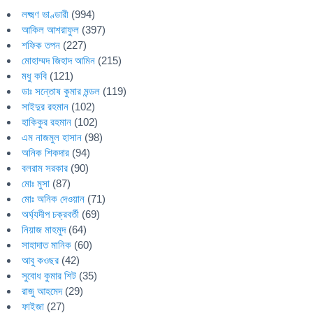
লক্ষ্মণ ভাণ্ডারী
(994)
আকিল আশরাফুল
(397)
শফিক তপন
(227)
মোহাম্মদ জিহাদ আমিন
(215)
মধু কবি
(121)
ডাঃ সন্তোষ কুমার মন্ডল
(119)
সাইদুর রহমান
(102)
হাকিকুর রহমান
(102)
এম নাজমুল হাসান
(98)
অনিক শিকদার
(94)
বলরাম সরকার
(90)
মোঃ মুসা
(87)
মোঃ অনিক দেওয়ান
(71)
অর্ঘ্যদীপ চক্রবর্তী
(69)
নিয়াজ মাহমুদ
(64)
সাহাদাত মানিক
(60)
আবু কওছর
(42)
সুবোধ কুমার শিট
(35)
রাজু আহমেদ
(29)
ফাইজা
(27)