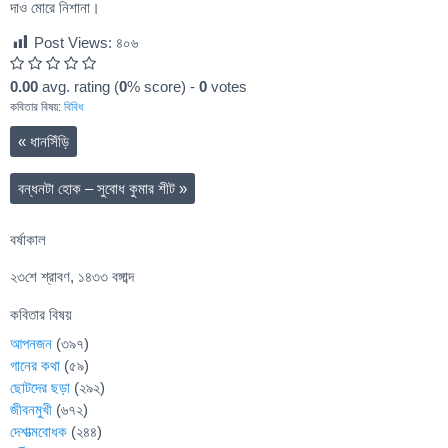
দাও মোরে নিশানা।
Post Views:
৪০৬
0.00
avg. rating (
0
% score) -
0
votes
কবিতার বিষয়:
বিবিধ
«
ধানসিঁড়ি
বন্ধনটা হোক – সুবোধ কুমার শীট
»
বর্ষাকাল
২৩শে শ্রাবণ, ১৪৩৩ বঙ্গাব্দ
কবিতার বিষয়
আপনজন
(৩৯৭)
গানের কথা
(৫৯)
ছোটদের ছড়া
(২৯২)
জীবনমুখী
(৬৭২)
দেশাত্মবোধক
(২৪৪)