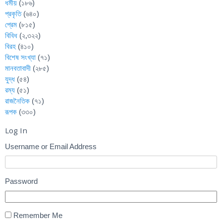
ধর্মীয়
(১৮৬)
প্রকৃতি
(৬৪০)
প্রেম
(৮১৫)
বিবিধ
(২,৩২২)
বিরহ
(৪১০)
বিশেষ সংখ্যা
(৭১)
মানবতাবাদী
(২৮৫)
যুদ্ধ
(৫৪)
রম্য
(৫১)
রাজনৈতিক
(৭১)
রূপক
(৩৩০)
Log In
Username or Email Address
Password
Remember Me