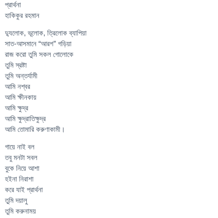
প্রার্থনা
হাকিকুর রহমান
দ্যুলোক, ভূলোক, ত্রিলোক ব্যাপিয়া
সাত-আসমানে “আরশ” গড়িয়া
রাজ করো তুমি সকল গোলোকে
তুমি স্রষ্টা
তুমি অন্তর্যামী
আমি নশ্বর
আমি ক্ষীনকায়
আমি ক্ষুদ্র
আমি ক্ষুদ্রাতিক্ষুদ্র
আমি তোমারি করুণাকামী।
গায়ে নাই বল
তবু মনটা সবল
বুকে নিয়ে আশা
হইনা নিরাশা
করে যাই প্রার্থনা
তুমি দয়ালু
তুমি করুনাময়