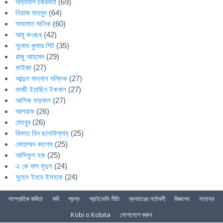
অর্ঘ্যদীপ চক্রবর্তী
(69)
নিয়াজ মাহমুদ
(64)
সাহাদাত মানিক
(60)
আবু কওছর
(42)
সুবোধ কুমার শিট
(35)
রাজু আহমেদ
(29)
ফাইজা
(27)
আব্দুল মান্নান মল্লিক
(27)
কাজী ইয়াছিন ইকবাল
(27)
আশিক ফয়সাল
(27)
আশরাফ
(26)
মেহবুব
(26)
রিফাত বিন ছানাউল্লাহ্
(25)
মোহাম্মদ কাশেম
(25)
আসিফুল হক
(25)
এ কে দাস মৃদুল
(24)
সুহেল ইবনে ইসহাক
(24)
সাম্প্রতিক কবিতা
কবি
প্রশ্ন
প্রাইভেসি নীতি
ব্যবহারের শর্তাবলী
বিজ্ঞাপন
সাহায্য
Kobi o Kobita
যোগাযোগ করুন