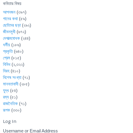
কবিতার বিষয়
আপনজন
(৩৯৭)
গানের কথা
(৫৯)
ছোটদের ছড়া
(২৯২)
জীবনমুখী
(৬৭২)
দেশাত্মবোধক
(২৪৪)
ধর্মীয়
(১৮৬)
প্রকৃতি
(৬৪০)
প্রেম
(৮১৫)
বিবিধ
(২,৩২২)
বিরহ
(৪১০)
বিশেষ সংখ্যা
(৭১)
মানবতাবাদী
(২৮৫)
যুদ্ধ
(৫৪)
রম্য
(৫১)
রাজনৈতিক
(৭১)
রূপক
(৩৩০)
Log In
Username or Email Address