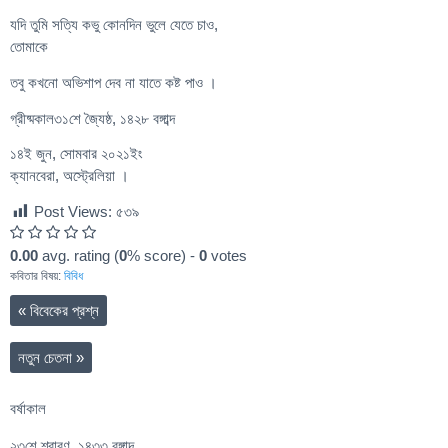
যদি তুমি সত্যি কভু কোনদিন ভুলে যেতে চাও,
তোমাকে
তবু কখনো অভিশাপ দেব না যাতে কষ্ট পাও ।
গ্রীষ্মকাল৩১শে জ্যৈষ্ঠ, ১৪২৮ বঙ্গাব্দ
১৪ই জুন, সোমবার ২০২১ইং
ক্যানবেরা, অস্ট্রেলিয়া ।
Post Views:
৫৩৯
0.00
avg. rating (
0
% score) -
0
votes
কবিতার বিষয়:
বিবিধ
«
বিবেকের প্রশ্ন
নতুন চেতনা
»
বর্ষাকাল
২৩শে শ্রাবণ, ১৪৩৩ বঙ্গাব্দ