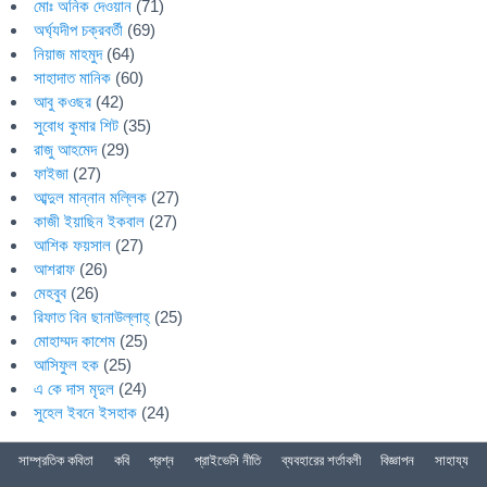
মোঃ অনিক দেওয়ান
(71)
অর্ঘ্যদীপ চক্রবর্তী
(69)
নিয়াজ মাহমুদ
(64)
সাহাদাত মানিক
(60)
আবু কওছর
(42)
সুবোধ কুমার শিট
(35)
রাজু আহমেদ
(29)
ফাইজা
(27)
আব্দুল মান্নান মল্লিক
(27)
কাজী ইয়াছিন ইকবাল
(27)
আশিক ফয়সাল
(27)
আশরাফ
(26)
মেহবুব
(26)
রিফাত বিন ছানাউল্লাহ্
(25)
মোহাম্মদ কাশেম
(25)
আসিফুল হক
(25)
এ কে দাস মৃদুল
(24)
সুহেল ইবনে ইসহাক
(24)
সাম্প্রতিক কবিতা
কবি
প্রশ্ন
প্রাইভেসি নীতি
ব্যবহারের শর্তাবলী
বিজ্ঞাপন
সাহায্য