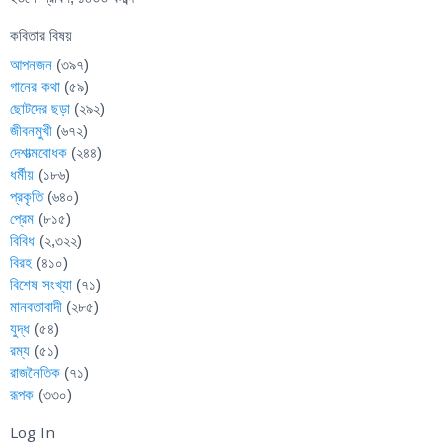
কবিতার বিষয়
আপনজন
(৩৯৭)
গানের কথা
(৫৯)
ছোটদের ছড়া
(২৯২)
জীবনমুখী
(৬৭২)
দেশাত্মবোধক
(২৪৪)
ধর্মীয়
(১৮৬)
প্রকৃতি
(৬৪০)
প্রেম
(৮১৫)
বিবিধ
(২,৩২২)
বিরহ
(৪১০)
বিশেষ সংখ্যা
(৭১)
মানবতাবাদী
(২৮৫)
যুদ্ধ
(৫৪)
রম্য
(৫১)
রাজনৈতিক
(৭১)
রূপক
(৩৩০)
Log In