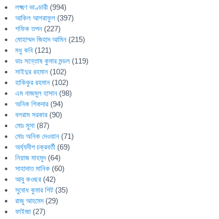
লক্ষ্মণ ভাণ্ডারী
(994)
আকিল আশরাফুল
(397)
শফিক তপন
(227)
মোহাম্মদ জিহাদ আমিন
(215)
মধু কবি
(121)
ডাঃ সন্তোষ কুমার মন্ডল
(119)
সাইদুর রহমান
(102)
হাকিকুর রহমান
(102)
এম নাজমুল হাসান
(98)
অনিক শিকদার
(94)
বলরাম সরকার
(90)
মোঃ মুসা
(87)
মোঃ অনিক দেওয়ান
(71)
অর্ঘ্যদীপ চক্রবর্তী
(69)
নিয়াজ মাহমুদ
(64)
সাহাদাত মানিক
(60)
আবু কওছর
(42)
সুবোধ কুমার শিট
(35)
রাজু আহমেদ
(29)
ফাইজা
(27)