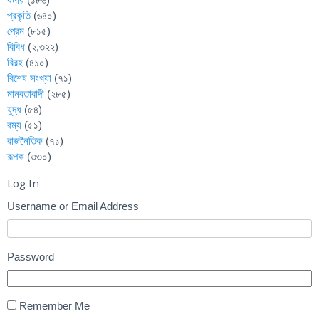
প্রকৃতি
(৬৪০)
প্রেম
(৮১৫)
বিবিধ
(২,৩২২)
বিরহ
(৪১০)
বিশেষ সংখ্যা
(৭১)
মানবতাবাদী
(২৮৫)
যুদ্ধ
(৫৪)
রম্য
(৫১)
রাজনৈতিক
(৭১)
রূপক
(৩৩০)
Log In
Username or Email Address
Password
Remember Me