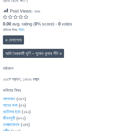
হয়না যেনো ক্ষীণ।
Post Views:
২৯৬
0.00
avg. rating (
0
% score) -
0
votes
কবিতার বিষয়:
বিবিধ
«
বেলাশেষে
আমি ভৈরকামী ঘূর্ণি – সুবোধ কুমার শীট
»
বর্ষাকাল
২৩শে শ্রাবণ, ১৪৩৩ বঙ্গাব্দ
কবিতার বিষয়
আপনজন
(৩৯৭)
গানের কথা
(৫৯)
ছোটদের ছড়া
(২৯২)
জীবনমুখী
(৬৭২)
দেশাত্মবোধক
(২৪৪)
ধর্মীয়
(১৮৬)