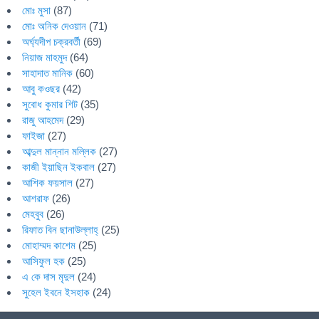
মোঃ মুসা
(87)
মোঃ অনিক দেওয়ান
(71)
অর্ঘ্যদীপ চক্রবর্তী
(69)
নিয়াজ মাহমুদ
(64)
সাহাদাত মানিক
(60)
আবু কওছর
(42)
সুবোধ কুমার শিট
(35)
রাজু আহমেদ
(29)
ফাইজা
(27)
আব্দুল মান্নান মল্লিক
(27)
কাজী ইয়াছিন ইকবাল
(27)
আশিক ফয়সাল
(27)
আশরাফ
(26)
মেহবুব
(26)
রিফাত বিন ছানাউল্লাহ্
(25)
মোহাম্মদ কাশেম
(25)
আসিফুল হক
(25)
এ কে দাস মৃদুল
(24)
সুহেল ইবনে ইসহাক
(24)