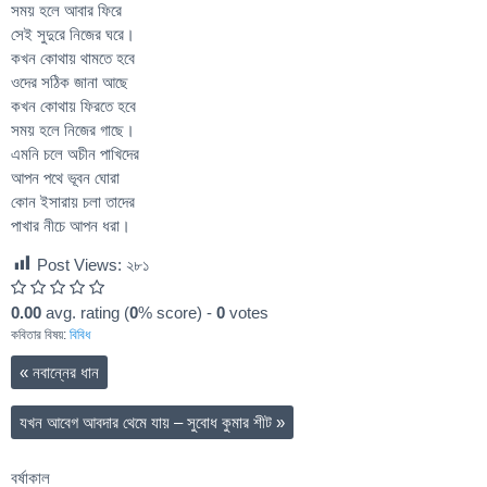
সময় হলে আবার ফিরে
সেই সুদুরে নিজের ঘরে।
কখন কোথায় থামতে হবে
ওদের সঠিক জানা আছে
কখন কোথায় ফিরতে হবে
সময় হলে নিজের গাছে।
এমনি চলে অচীন পাখিদের
আপন পথে ভূবন ঘোরা
কোন ইসারায় চলা তাদের
পাখার নীচে আপন ধরা।
Post Views:
২৮১
0.00
avg. rating (
0
% score) -
0
votes
কবিতার বিষয়:
বিবিধ
«
নবান্নের ধান
যখন আবেগ আবদার থেমে যায় – সুবোধ কুমার শীট
»
বর্ষাকাল