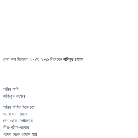
লেখা জমা দিয়েছেন
২০ মে, ২০২১
লিখেছেন
হাকিকুর রহমান
অচীন পাখি
হাকিকুর রহমান
অচীন পাখিরা উড়ে চলে
শুন্যে ডানা মেলে
দেশ থেকে দেশান্তরে
শীত-গ্রীস্ম-বরষায়
এদেশ থেকে ওদেশে যায়