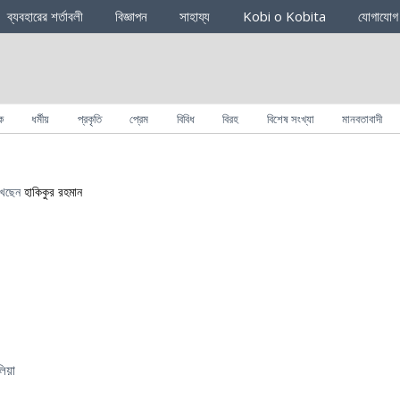
ব্যবহারের শর্তাবলী
বিজ্ঞাপন
সাহায্য
Kobi o Kobita
যোগাযোগ
ক
ধর্মীয়
প্রকৃতি
প্রেম
বিবিধ
বিরহ
বিশেষ সংখ্যা
মানবতাবাদী
খেছেন
হাকিকুর রহমান
লিয়া