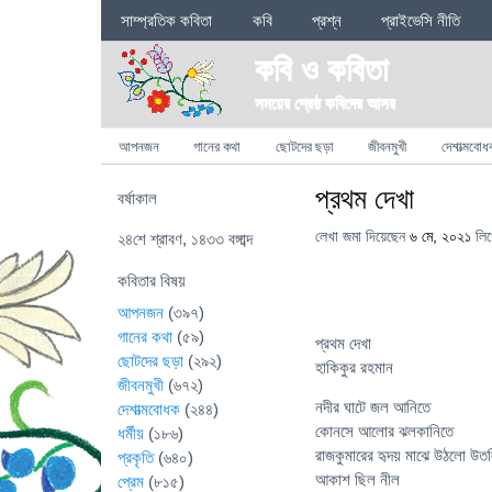
Sections
সাম্প্রতিক কবিতা
কবি
প্রশ্ন
প্রাইভেসি নীতি
কবি ও কবিতা
সময়ের শ্রেষ্ঠ কবিদের আসর
Categories
আপনজন
গানের কথা
ছোটদের ছড়া
জীবনমুখী
দেশাত্মবোধ
প্রথম দেখা
বর্ষাকাল
লেখা জমা দিয়েছেন
৬ মে, ২০২১
লি
২৪শে শ্রাবণ, ১৪৩৩ বঙ্গাব্দ
কবিতার বিষয়
আপনজন
(৩৯৭)
গানের কথা
(৫৯)
প্রথম দেখা
ছোটদের ছড়া
(২৯২)
হাকিকুর রহমান
জীবনমুখী
(৬৭২)
নদীর ঘাটে জল আনিতে
দেশাত্মবোধক
(২৪৪)
কোনসে আলোর ঝলকানিতে
ধর্মীয়
(১৮৬)
রাজকুমারের হৃদয় মাঝে উঠলো উত
প্রকৃতি
(৬৪০)
আকাশ ছিল নীল
প্রেম
(৮১৫)