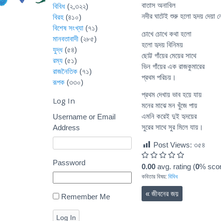
বাতাস অনাবিল
বিবিধ
(২,৩২২)
নদীর ঘাটেই শুরু হলো হৃদয় দেয়া 
বিরহ
(৪১০)
বিশেষ সংখ্যা
(৭১)
চোখে চোখে কথা হলো
মানবতাবাদী
(২৮৫)
হলো হৃদয় বিনিময়
যুদ্ধ
(৫৪)
ছোট্ট গাঁয়ের মেয়ের সাথে
রম্য
(৫১)
ভিন গাঁয়ের এক রাজকুমারের
রাজনৈতিক
(৭১)
প্রথম পরিচয়।
রূপক
(৩৩০)
প্রথম দেখায় ভাব হয়ে যায়
Log In
মনের মাঝে মন খুঁজে পায়
এমনি করেই দুই হৃদয়ের
Username or Email
সুরের সাথে সুর মিলে যায়।
Address
Post Views:
৩৫৪
Password
0.00
avg. rating (
0
% scor
কবিতার বিষয়:
বিবিধ
«
জীবনের জয়
Remember Me
Log In