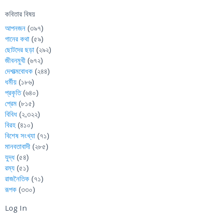
কবিতার বিষয়
আপনজন
(৩৯৭)
গানের কথা
(৫৯)
ছোটদের ছড়া
(২৯২)
জীবনমুখী
(৬৭২)
দেশাত্মবোধক
(২৪৪)
ধর্মীয়
(১৮৬)
প্রকৃতি
(৬৪০)
প্রেম
(৮১৫)
বিবিধ
(২,৩২২)
বিরহ
(৪১০)
বিশেষ সংখ্যা
(৭১)
মানবতাবাদী
(২৮৫)
যুদ্ধ
(৫৪)
রম্য
(৫১)
রাজনৈতিক
(৭১)
রূপক
(৩৩০)
Log In