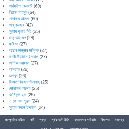
অর্ঘ্যদীপ চক্রবর্তী
(69)
নিয়াজ মাহমুদ
(64)
সাহাদাত মানিক
(60)
আবু কওছর
(42)
সুবোধ কুমার শিট
(35)
রাজু আহমেদ
(29)
ফাইজা
(27)
আব্দুল মান্নান মল্লিক
(27)
কাজী ইয়াছিন ইকবাল
(27)
আশিক ফয়সাল
(27)
আশরাফ
(26)
মেহবুব
(26)
রিফাত বিন ছানাউল্লাহ্
(25)
মোহাম্মদ কাশেম
(25)
আসিফুল হক
(25)
এ কে দাস মৃদুল
(24)
সুহেল ইবনে ইসহাক
(24)
সাম্প্রতিক কবিতা
কবি
প্রশ্ন
প্রাইভেসি নীতি
ব্যবহারের শর্তাবলী
বিজ্ঞাপন
সাহায্য
Kobi o Kobita
যোগাযোগ করুন