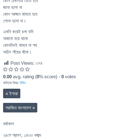
কোন ঠিকানায় যেতে হবে
জানা হলো না
কোন আঙ্গনে থামতে হবে
শোনা হলো না।
এমনি করেই চলা যদি
অজানা হয়ে থাকে
কোনদিনই থামবে না পথ
অচিন গাঁয়ের বাঁকে।
Post Views:
২৭৪
0.00
avg. rating (
0
% score) -
0
votes
কবিতার বিষয়:
বিবিধ
«
ইশারা
পরাজিত বাংলাদেশ
»
বর্ষাকাল
২৪শে শ্রাবণ, ১৪৩৩ বঙ্গাব্দ