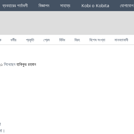
ব্যবহারের শর্তাবলী
বিজ্ঞাপন
সাহায্য
Kobi o Kobita
যোগাযোগ
ক
ধর্মীয়
প্রকৃতি
প্রেম
বিবিধ
বিরহ
বিশেষ সংখ্যা
মানবতাবাদী
২১
লিখেছেন
হাকিকুর রহমান
া
 না।