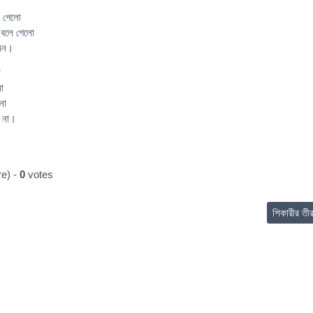
ে গেলো
 বলে গেলো
নমন।
া
া
না
ো না।
e) -
0
votes
শিকারীর তী