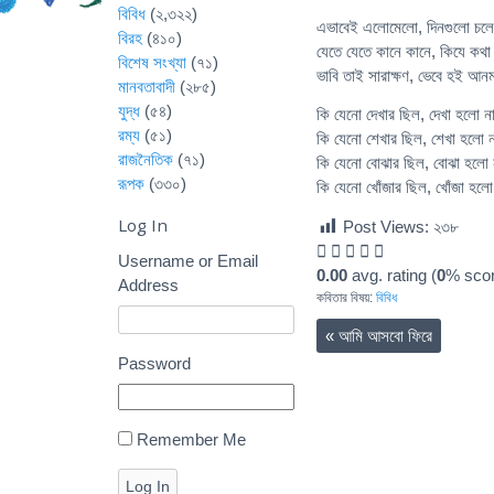
বিবিধ
(২,৩২২)
এভাবেই এলোমেলো, দিনগুলো চল
বিরহ
(৪১০)
যেতে যেতে কানে কানে, কিযে কথা
বিশেষ সংখ্যা
(৭১)
ভাবি তাই সারাক্ষণ, ভেবে হই আ
মানবতাবাদী
(২৮৫)
যুদ্ধ
(৫৪)
কি যেনো দেখার ছিল, দেখা হলো ন
রম্য
(৫১)
কি যেনো শেখার ছিল, শেখা হলো ন
রাজনৈতিক
(৭১)
কি যেনো বোঝার ছিল, বোঝা হলো 
রূপক
(৩৩০)
কি যেনো খোঁজার ছিল, খোঁজা হল
Log In
Post Views:
২৩৮
Username or Email
0.00
avg. rating (
0
% scor
Address
কবিতার বিষয়:
বিবিধ
«
আমি আসবো ফিরে
Password
Remember Me
Log In