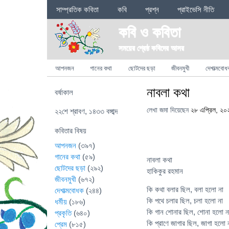
Sections
সাম্প্রতিক কবিতা
কবি
প্রশ্ন
প্রাইভেসি নীতি
কবি ও কবিতা
সময়ের শ্রেষ্ঠ কবিদের আসর
Categories
আপনজন
গানের কথা
ছোটদের ছড়া
জীবনমুখী
দেশাত্মবোধ
নাবলা কথা
বর্ষাকাল
লেখা জমা দিয়েছেন
২৮ এপ্রিল, ২০
২২শে শ্রাবণ, ১৪৩৩ বঙ্গাব্দ
কবিতার বিষয়
আপনজন
(৩৯৭)
গানের কথা
(৫৯)
নাবলা কথা
ছোটদের ছড়া
(২৯২)
হাকিকুর রহমান
জীবনমুখী
(৬৭২)
কি কথা বলার ছিল, বলা হলো না
দেশাত্মবোধক
(২৪৪)
কি পথে চলার ছিল, চলা হলো না
ধর্মীয়
(১৮৬)
কি গান শোনার ছিল, শোনা হলো ন
প্রকৃতি
(৬৪০)
কি প্রাণে জাগার ছিল, জাগা হলো
প্রেম
(৮১৫)