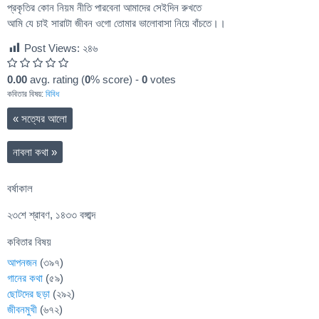
প্রকৃতির কোন নিয়ম নীতি পারবেনা আমাদের সেইদিন রুখতে
আমি যে চাই সারাটা জীবন ওগো তোমার ভালোবাসা নিয়ে বাঁচতে।।
Post Views:
২৪৬
0.00
avg. rating (
0
% score) -
0
votes
কবিতার বিষয়:
বিবিধ
«
সত্যের আলো
নাবলা কথা
»
বর্ষাকাল
২৩শে শ্রাবণ, ১৪৩৩ বঙ্গাব্দ
কবিতার বিষয়
আপনজন
(৩৯৭)
গানের কথা
(৫৯)
ছোটদের ছড়া
(২৯২)
জীবনমুখী
(৬৭২)