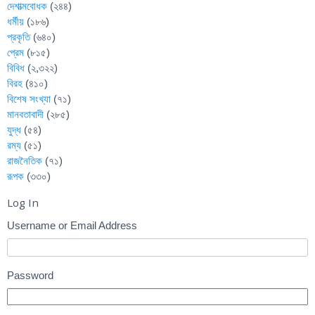
দেশাত্মবোধক
(২৪৪)
ধর্মীয়
(১৮৬)
প্রকৃতি
(৬৪০)
প্রেম
(৮১৫)
বিবিধ
(২,৩২২)
বিরহ
(৪১০)
বিশেষ সংখ্যা
(৭১)
মানবতাবাদী
(২৮৫)
যুদ্ধ
(৫৪)
রম্য
(৫১)
রাজনৈতিক
(৭১)
রূপক
(৩৩০)
Log In
Username or Email Address
Password