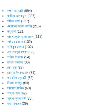
লক্ষ্মণ ভাণ্ডারী
(994)
আকিল আশরাফুল
(397)
শফিক তপন
(227)
মোহাম্মদ জিহাদ আমিন
(215)
মধু কবি
(121)
ডাঃ সন্তোষ কুমার মন্ডল
(119)
সাইদুর রহমান
(102)
হাকিকুর রহমান
(102)
এম নাজমুল হাসান
(98)
অনিক শিকদার
(94)
বলরাম সরকার
(90)
মোঃ মুসা
(87)
মোঃ অনিক দেওয়ান
(71)
অর্ঘ্যদীপ চক্রবর্তী
(69)
নিয়াজ মাহমুদ
(64)
সাহাদাত মানিক
(60)
আবু কওছর
(42)
সুবোধ কুমার শিট
(35)
রাজু আহমেদ
(29)