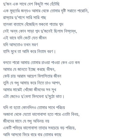
দু’জন এক সাথে বেশ কিছুটা পথ হেঁটেছি
এক মুহুর্তের জন্যও আমার থেকে তোমার দৃষ্টি সরাতে পারোনি,
রাস্তার দু’পাশে সারি সারি গাছ
হালকা বাতাসে বেঁজেছিল শুকনো পাতার শব্দ
নেই অন্য কোন সাড়া শব্দ দু’জনেই ছিলাম নিস্তব্ধ,
এই ভাবে যদি কেটে যেত জীবন
যদি আসতোও তখন মরণ
হাসি মুখে তা আমি করে নিতাম বরণ।
বলতে পারো আমায় তোমার চাওয়া পাওয়া কেন এত কম
আমার যে জানতে ইচ্ছে করছে ভীষন,
কেউ চায় আরাম আয়েশ বিলাসিতার জীবন
তুমি যে শুধু আমায় করে নিতে চাও আপন,
আমার মাঝেই খোঁজো জীবনের সব সুখ
এটা জেনেও দু’বেলা মিলবেনা দু’মুঠো ভাত।
যদি না হতো কোনদিনও তোমার সাথে পরিচয়
অজানা থেকে যেতো ভালোবাসা হতে পারে এতটা বিনয়,
জীবনের মানে যে শুধু অভিনয় নয়
একটি পবিত্র ভালোবাসা তাহার সবচেয়ে বড় পরিচয়,
আমি আসবো ফিরে বারে বার তোমার কাছে