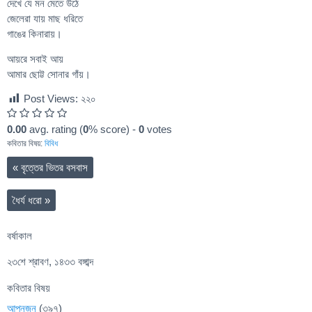
দেখে যে মন মেতে উঠে
জেলেরা যায় মাছ ধরিতে
গাঙের কিনারায়।
আয়রে সবাই আয়
আমার ছোট্ট সোনার গাঁয়।
Post Views:
২২০
0.00
avg. rating (
0
% score) -
0
votes
কবিতার বিষয়:
বিবিধ
«
বৃত্তের ভিতর বসবাস
ধৈর্য ধরো
»
বর্ষাকাল
২৩শে শ্রাবণ, ১৪৩৩ বঙ্গাব্দ
কবিতার বিষয়
আপনজন
(৩৯৭)