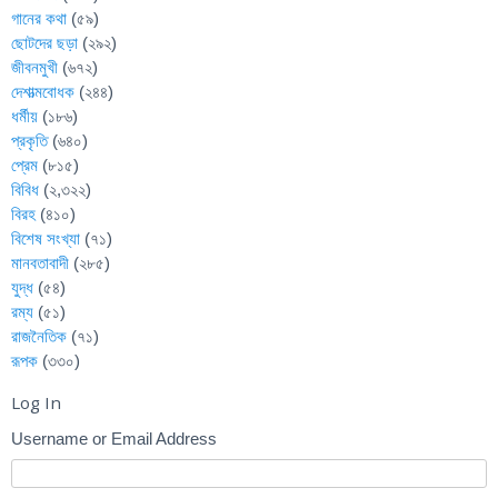
গানের কথা
(৫৯)
ছোটদের ছড়া
(২৯২)
জীবনমুখী
(৬৭২)
দেশাত্মবোধক
(২৪৪)
ধর্মীয়
(১৮৬)
প্রকৃতি
(৬৪০)
প্রেম
(৮১৫)
বিবিধ
(২,৩২২)
বিরহ
(৪১০)
বিশেষ সংখ্যা
(৭১)
মানবতাবাদী
(২৮৫)
যুদ্ধ
(৫৪)
রম্য
(৫১)
রাজনৈতিক
(৭১)
রূপক
(৩৩০)
Log In
Username or Email Address