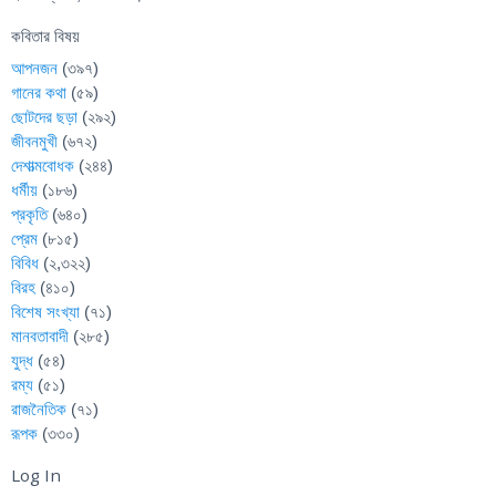
কবিতার বিষয়
আপনজন
(৩৯৭)
গানের কথা
(৫৯)
ছোটদের ছড়া
(২৯২)
জীবনমুখী
(৬৭২)
দেশাত্মবোধক
(২৪৪)
ধর্মীয়
(১৮৬)
প্রকৃতি
(৬৪০)
প্রেম
(৮১৫)
বিবিধ
(২,৩২২)
বিরহ
(৪১০)
বিশেষ সংখ্যা
(৭১)
মানবতাবাদী
(২৮৫)
যুদ্ধ
(৫৪)
রম্য
(৫১)
রাজনৈতিক
(৭১)
রূপক
(৩৩০)
Log In