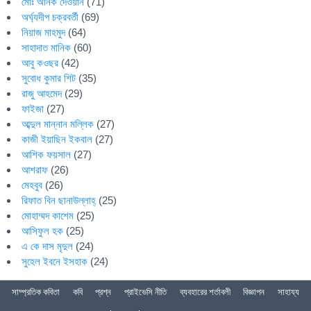
মোঃ অনিক দেওয়ান
(71)
অর্ঘ্যদীপ চক্রবর্তী
(69)
নিয়াজ মাহমুদ
(64)
সাহাদাত মানিক
(60)
আবু কওছর
(42)
সুবোধ কুমার শিট
(35)
রাজু আহমেদ
(29)
ফাইজা
(27)
আব্দুল মান্নান মল্লিক
(27)
কাজী ইয়াছিন ইকবাল
(27)
আশিক ফয়সাল
(27)
আশরাফ
(26)
মেহবুব
(26)
রিফাত বিন ছানাউল্লাহ্
(25)
মোহাম্মদ কাশেম
(25)
আসিফুল হক
(25)
এ কে দাস মৃদুল
(24)
সুহেল ইবনে ইসহাক
(24)
সাম্প্রতিক কবিতা
কবি
প্রশ্ন
প্রাইভেসি নীতি
ব্যবহারের শর্তাবলী
বিজ্ঞাপন
সাহায্য