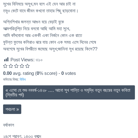
সুখের বিনিময়ে অসুখ,মন বলে এই যেন আর চাই না
তবুও কেটে যাবে জীবন কখনো তাহার পিছু ছাড়বোনা।
অগ্নিশিখার জলন্ত আগুন বয়ে বেড়াই বুকে
আত্মপরিতৃপ্তি নিয়ে বলবো আছি আমি মহা সুখে,
আমি কাঁদবোনা আর এককী একা নির্জনে কোন এক রাতে
ফুটন্ত ফুলের কলিরাও ঝরে যায় কোন এক সময় এসে দিনের শেষে
অবশেষে সুখের বিপরীতে জমেছে অসুখ;জানিনা সুখ রয়েছে কিসে??
Post Views:
৩১০
0.00
avg. rating (
0
% score) -
0
votes
কবিতার বিষয়:
বিবিধ
«
এসো হে শুভ নববর্ষ-১৪২৮ …. আনো সুখ শান্তি ও সমৃদ্ধি নতুন বছরের নতুন কবিতা
(দ্বিতীয় পর্ব)
পথচলা
»
বর্ষাকাল
২৪শে শ্রাবণ, ১৪৩৩ বঙ্গাব্দ