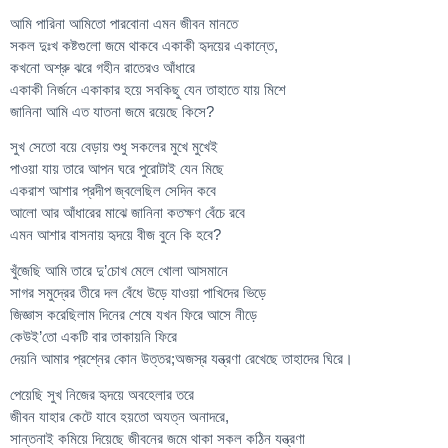
আমি পারিনা আমিতো পারবোনা এমন জীবন মানতে
সকল দুঃখ কষ্টগুলো জমে থাকবে একাকী হৃদয়ের একান্তে,
কখনো অশ্রু ঝরে গহীন রাতেরও আঁধারে
একাকী নির্জনে একাকার হয়ে সবকিছু যেন তাহাতে যায় মিশে
জানিনা আমি এত যাতনা জমে রয়েছে কিসে?
সুখ সেতো বয়ে বেড়ায় শুধু সকলের মুখে মুখেই
পাওয়া যায় তারে আপন ঘরে পুরোটাই যেন মিছে
একরাশ আশার প্রদীপ জ্বলেছিল সেদিন কবে
আলো আর আঁধারের মাঝে জানিনা কতক্ষণ বেঁচে রবে
এমন আশার বাসনায় হৃদয়ে বীজ বুনে কি হবে?
খুঁজেছি আমি তারে দু’চোখ মেলে খোলা আসমানে
সাগর সমুদ্রের তীরে দল বেঁধে উড়ে যাওয়া পাখিদের ভিড়ে
জিজ্ঞাস করেছিলাম দিনের শেষে যখন ফিরে আসে নীড়ে
কেউই’তো একটি বার তাকায়নি ফিরে
দেয়নি আমার প্রশ্নের কোন উত্তর;অজস্র যন্ত্রণা রেখেছে তাহাদের ঘিরে।
পেয়েছি সুখ নিজের হৃদয়ে অবহেলার তরে
জীবন যাহার কেটে যাবে হয়তো অযত্ন অনাদরে,
সান্তনাই কমিয়ে দিয়েছে জীবনের জমে থাকা সকল কঠিন যন্ত্রণা