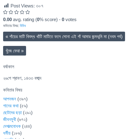
Post Views:
৩০৭
0.00
avg. rating (
0
% score) -
0
votes
কবিতার বিষয়:
বিবিধ
«
গাঁয়ের মাটি বিশুদ্ধ খাঁটি মাটিতে ফলে সোনা এই গাঁ আমার জন্মভূমি মা (নবম পর্ব)
খুঁজে ফেরা
»
বর্ষাকাল
২৬শে শ্রাবণ, ১৪৩৩ বঙ্গাব্দ
কবিতার বিষয়
আপনজন
(৩৯৭)
গানের কথা
(৫৯)
ছোটদের ছড়া
(২৯২)
জীবনমুখী
(৬৭২)
দেশাত্মবোধক
(২৪৪)
ধর্মীয়
(১৮৬)