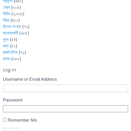
প্রকৃতি
(৬৪০)
প্রেম
(৮১৫)
বিবিধ
(২,৩২৮)
বিরহ
(৪১০)
বিশেষ সংখ্যা
(৭১)
মানবতাবাদী
(২৮৫)
যুদ্ধ
(৫৪)
রম্য
(৫১)
রাজনৈতিক
(৭১)
রূপক
(৩৩০)
Log In
Username or Email Address
Password
Remember Me