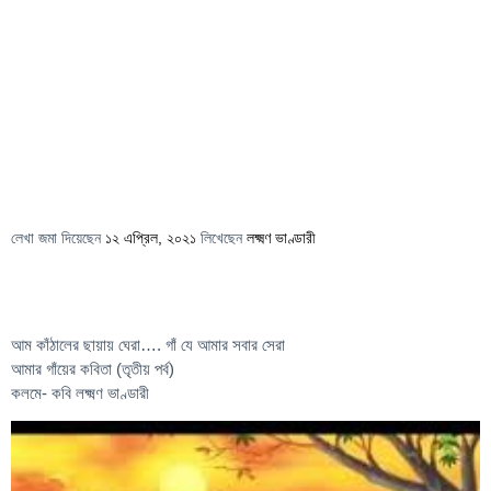
লেখা জমা দিয়েছেন
১২ এপ্রিল, ২০২১
লিখেছেন
লক্ষ্মণ ভাণ্ডারী
আম কাঁঠালের ছায়ায় ঘেরা…. গাঁ যে আমার সবার সেরা
আমার গাঁয়ের কবিতা (তৃতীয় পর্ব)
কলমে- কবি লক্ষ্মণ ভাণ্ডারী