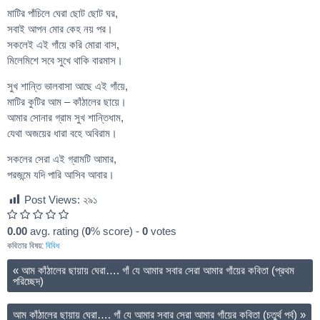
মাটির পাঁচিলে ঘেরা ছোট ছোট ঘর,
সবাই আপন মোর কেহ নয় পর।
সকলেই এই গাঁয়ে করি মোরা বাস,
মিলেমিশে সবে সুখে থাকি বারমাস।
সুখ শান্তি ভালবাসা আছে এই গাঁয়ে,
মাটির কুটির আম – কাঁঠালের ছায়ে।
আমার সোনার গ্রাম সুখ শান্তিধাম,
যেথা অজয়ের ধারা বহে অবিরাম।
সকলের সেরা এই গ্রামটি আমার,
পরজন্মে যদি পারি আসিব আবার।
Post Views:
২৯১
0.00
avg. rating (
0
% score) -
0
votes
কবিতার বিষয়:
বিবিধ
«
আম কাঁঠালের ছায়ায় ঘেরা…. গাঁ যে আমার সবার সেরা আমার গাঁয়ের কবিতা (প্রথম
পরিচ্ছেদ)
আম কাঁঠালের ছায়ায় ঘেরা…. গাঁ যে আমার সবার সেরা আমার গাঁয়ের কবিতা (চতুর্থ পর্ব)
»