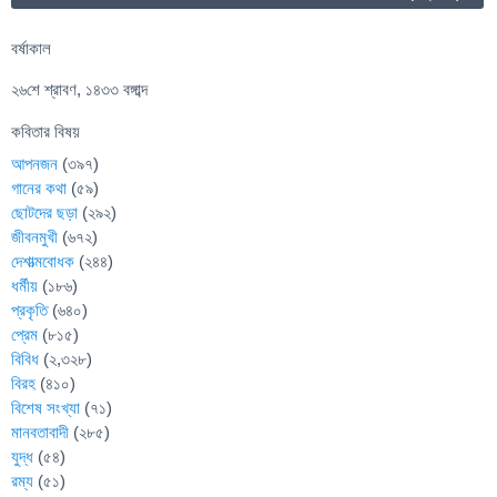
বর্ষাকাল
২৬শে শ্রাবণ, ১৪৩৩ বঙ্গাব্দ
কবিতার বিষয়
আপনজন
(৩৯৭)
গানের কথা
(৫৯)
ছোটদের ছড়া
(২৯২)
জীবনমুখী
(৬৭২)
দেশাত্মবোধক
(২৪৪)
ধর্মীয়
(১৮৬)
প্রকৃতি
(৬৪০)
প্রেম
(৮১৫)
বিবিধ
(২,৩২৮)
বিরহ
(৪১০)
বিশেষ সংখ্যা
(৭১)
মানবতাবাদী
(২৮৫)
যুদ্ধ
(৫৪)
রম্য
(৫১)