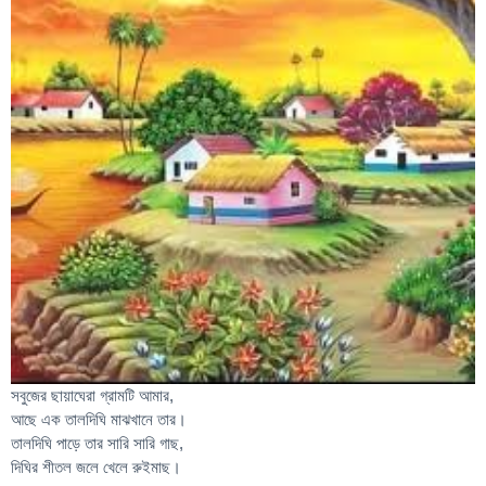
সবুজের ছায়াঘেরা গ্রামটি আমার,
আছে এক তালদিঘি মাঝখানে তার।
তালদিঘি পাড়ে তার সারি সারি গাছ,
দিঘির শীতল জলে খেলে রুইমাছ।