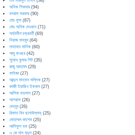
এম নাজমুল হাসান
(98)
অনিক শিকদার
(94)
বলরাম সরকার
(90)
মোঃ মুসা
(87)
মোঃ অনিক দেওয়ান
(71)
অর্ঘ্যদীপ চক্রবর্তী
(69)
নিয়াজ মাহমুদ
(64)
সাহাদাত মানিক
(60)
আবু কওছর
(42)
সুবোধ কুমার শিট
(35)
রাজু আহমেদ
(29)
ফাইজা
(27)
আব্দুল মান্নান মল্লিক
(27)
কাজী ইয়াছিন ইকবাল
(27)
আশিক ফয়সাল
(27)
আশরাফ
(26)
মেহবুব
(26)
রিফাত বিন ছানাউল্লাহ্
(25)
মোহাম্মদ কাশেম
(25)
আসিফুল হক
(25)
এ কে দাস মৃদুল
(24)