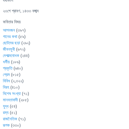
বর্ষাকাল
২৩শে শ্রাবণ, ১৪৩৩ বঙ্গাব্দ
কবিতার বিষয়
আপনজন
(৩৯৭)
গানের কথা
(৫৯)
ছোটদের ছড়া
(২৯২)
জীবনমুখী
(৬৭২)
দেশাত্মবোধক
(২৪৪)
ধর্মীয়
(১৮৬)
প্রকৃতি
(৬৪০)
প্রেম
(৮১৫)
বিবিধ
(২,৩২২)
বিরহ
(৪১০)
বিশেষ সংখ্যা
(৭১)
মানবতাবাদী
(২৮৫)
যুদ্ধ
(৫৪)
রম্য
(৫১)
রাজনৈতিক
(৭১)
রূপক
(৩৩০)