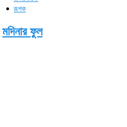
রূপক
মদিনার ফুল