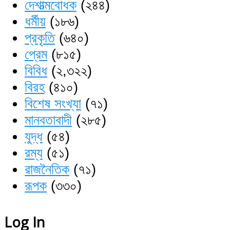
দেশাত্মবোধক
(২৪৪)
ধর্মীয়
(১৮৬)
প্রকৃতি
(৬৪০)
প্রেম
(৮১৫)
বিবিধ
(২,৩২২)
বিরহ
(৪১০)
বিশেষ সংখ্যা
(৭১)
মানবতাবাদী
(২৮৫)
যুদ্ধ
(৫৪)
রম্য
(৫১)
রাজনৈতিক
(৭১)
রূপক
(৩৩০)
Log In