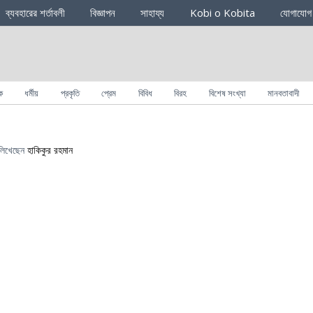
ব্যবহারের শর্তাবলী
বিজ্ঞাপন
সাহায্য
Kobi o Kobita
যোগাযোগ
ক
ধর্মীয়
প্রকৃতি
প্রেম
বিবিধ
বিরহ
বিশেষ সংখ্যা
মানবতাবাদী
িখেছেন
হাকিকুর রহমান