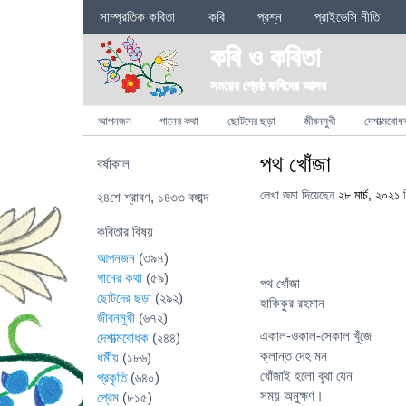
Sections
সাম্প্রতিক কবিতা
কবি
প্রশ্ন
প্রাইভেসি নীতি
কবি ও কবিতা
সময়ের শ্রেষ্ঠ কবিদের আসর
Categories
আপনজন
গানের কথা
ছোটদের ছড়া
জীবনমুখী
দেশাত্মবোধ
পথ খোঁজা
বর্ষাকাল
লেখা জমা দিয়েছেন
২৮ মার্চ, ২০২১
ল
২৪শে শ্রাবণ, ১৪৩৩ বঙ্গাব্দ
কবিতার বিষয়
আপনজন
(৩৯৭)
গানের কথা
(৫৯)
পথ খোঁজা
ছোটদের ছড়া
(২৯২)
হাকিকুর রহমান
জীবনমুখী
(৬৭২)
একাল-ওকাল-সেকাল খুঁজে
দেশাত্মবোধক
(২৪৪)
ক্লান্ত দেহ মন
ধর্মীয়
(১৮৬)
খোঁজাই হলো বৃথা যেন
প্রকৃতি
(৬৪০)
সময় অনুক্ষণ।
প্রেম
(৮১৫)