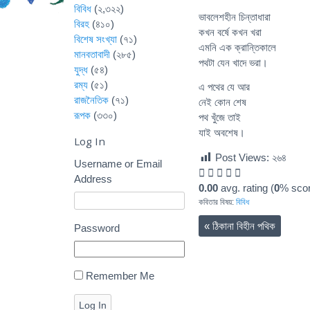
বিবিধ
(২,৩২২)
ভাবলেশহীন চিন্তাধারা
বিরহ
(৪১০)
কখন বর্ষে কখন খরা
বিশেষ সংখ্যা
(৭১)
এমনি এক ক্রান্তিকালে
মানবতাবাদী
(২৮৫)
পথটা যেন খাদে ভরা।
যুদ্ধ
(৫৪)
রম্য
(৫১)
এ পথের যে আর
রাজনৈতিক
(৭১)
নেই কোন শেষ
রূপক
(৩৩০)
পথ খুঁজে তাই
যাই অবশেষ।
Log In
Post Views:
২৬৪
Username or Email
Address
0.00
avg. rating (
0
% scor
কবিতার বিষয়:
বিবিধ
«
ঠিকানা বিহীন পথিক
Password
Remember Me
Log In