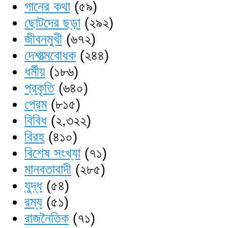
গানের কথা
(৫৯)
ছোটদের ছড়া
(২৯২)
জীবনমুখী
(৬৭২)
দেশাত্মবোধক
(২৪৪)
ধর্মীয়
(১৮৬)
প্রকৃতি
(৬৪০)
প্রেম
(৮১৫)
বিবিধ
(২,৩২২)
বিরহ
(৪১০)
বিশেষ সংখ্যা
(৭১)
মানবতাবাদী
(২৮৫)
যুদ্ধ
(৫৪)
রম্য
(৫১)
রাজনৈতিক
(৭১)