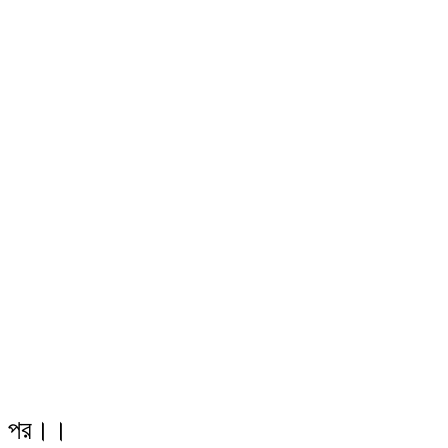
ুই পর।।