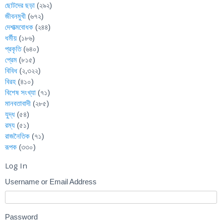
ছোটদের ছড়া
(২৯২)
জীবনমুখী
(৬৭২)
দেশাত্মবোধক
(২৪৪)
ধর্মীয়
(১৮৬)
প্রকৃতি
(৬৪০)
প্রেম
(৮১৫)
বিবিধ
(২,৩২২)
বিরহ
(৪১০)
বিশেষ সংখ্যা
(৭১)
মানবতাবাদী
(২৮৫)
যুদ্ধ
(৫৪)
রম্য
(৫১)
রাজনৈতিক
(৭১)
রূপক
(৩৩০)
Log In
Username or Email Address
Password