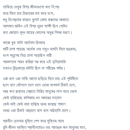
তাকিয়ে দেখুক বিশ্ব জীবনগুলো কত নি:স্ব
করে দিতে চায় চিরতরের মত করে ধংস,
শুধু হিংস্রতার কারনে বুলেট বোমা বারুদের আঘাতে
আসমান জমিন এই বিশ্ব ভুবন সাক্ষী ছিল সেদিন
কত জোয়ান বৃদ্ধ মায়ের কোলের অবুঝ শিশুর মরণে।
কারো বুক ফাটা আর্তনাদ চিৎকার
মাটি চাপা পড়েছে অর্ধেক দেহ তবুও দমেনি দিতে হুঙ্কার,
ধংস স্তুপের নিচে চাপা পড়েছিল নারী
পরকালকে স্মরন করিয়া পর করে এই দুনিয়াদারি
তখনও বিন্দুমাত্র ঘাটতি ছিল না শরীরের পর্দার।
ওরা বলে ওরা নাকি আলো ছড়িয়ে দিতে চায় এই পৃথিবীতে
ছলে বলে কৌশলে তলে তলে ওদের অপকর্ম ঠিকই চলে,
আর কত রক্তের স্রোতে নিরিহ মানুষের লাশ যাবে ভেসে
কেউ হারিয়েছে কলিজার ধন আদরের সন্তান
কেউ ভাই কেউ বাবা হারিয়ে হৃদয় করেছে পাষাণ
অথচ ওরা ঠিকই আড়ালে বসে বসে অট্টহাসি হাসে।
স্বাধীন চেতনার যুক্তি পেশ করে মুক্তির নামে
বন্দি জীবন ব্যক্তি স্বাধীনতায়ও ভয় আতঙ্ক জন মানুষের মনে,