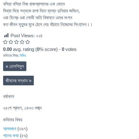
বসিয়া বসিয়া নিজ রাজপ্রাসাদের এক কোনে
মিথ্যা দিয়ে সত্যকে চাপা দিতে ব্যস্ত দুনিয়ার জমিনে,
ওরা হিংস্র ওরা লোভী অতি বিষাক্ত ওদের দংশন
কত জীবন মৃত্যুর মুখে ঠেলে দেয় বাঁচাতে নিজেদের সিংহাসন।।
Post Views:
২২৪
0.00
avg. rating (
0
% score) -
0
votes
কবিতার বিষয়:
বিবিধ
«
ঢোলশিমুল
জীবনের সন্ধান
»
বর্ষাকাল
২৫শে শ্রাবণ, ১৪৩৩ বঙ্গাব্দ
কবিতার বিষয়
আপনজন
(৩৯৭)
গানের কথা
(৫৯)