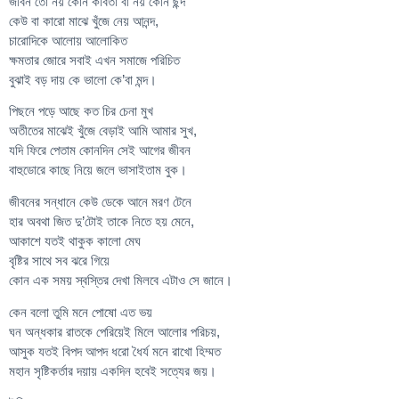
জীবন তো নয় কোন কবিতা বা নয় কোন ছন্দ
কেউ বা কারো মাঝে খুঁজে নেয় আনন্দ,
চারোদিকে আলোয় আলোকিত
ক্ষমতার জোরে সবাই এখন সমাজে পরিচিত
বুঝাই বড় দায় কে ভালো কে’বা মন্দ।
পিছনে পড়ে আছে কত চির চেনা মুখ
অতীতের মাঝেই খুঁজে বেড়াই আমি আমার সুখ,
যদি ফিরে পেতাম কোনদিন সেই আগের জীবন
বাহুডোরে কাছে নিয়ে জলে ভাসাইতাম বুক।
জীবনের সন্ধানে কেউ ডেকে আনে মরণ টেনে
হার অবথা জিত দু’টোই তাকে নিতে হয় মেনে,
আকাশে যতই থাকুক কালো মেঘ
বৃষ্টির সাথে সব ঝরে গিয়ে
কোন এক সময় স্বস্তির দেখা মিলবে এটাও সে জানে।
কেন বলো তুমি মনে পোষো এত ভয়
ঘন অন্ধকার রাতকে পেরিয়েই মিলে আলোর পরিচয়,
আসুক যতই বিপদ আপদ ধরো ধৈর্য মনে রাখো হিম্মত
মহান সৃষ্টিকর্তার দয়ায় একদিন হবেই সত্যের জয়।