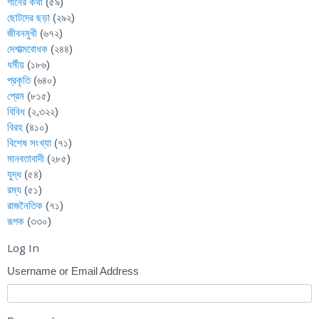
গানের কথা
(৫৯)
ছোটদের ছড়া
(২৯২)
জীবনমুখী
(৬৭২)
দেশাত্মবোধক
(২৪৪)
ধর্মীয়
(১৮৬)
প্রকৃতি
(৬৪০)
প্রেম
(৮১৫)
বিবিধ
(২,৩২২)
বিরহ
(৪১০)
বিশেষ সংখ্যা
(৭১)
মানবতাবাদী
(২৮৫)
যুদ্ধ
(৫৪)
রম্য
(৫১)
রাজনৈতিক
(৭১)
রূপক
(৩৩০)
Log In
Username or Email Address