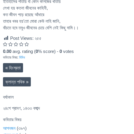
ইতিহাসের পাতায় বা কোন কাগজের খাতায়
লেখা হয় কতনা জীবনের কাহিনী,
কত জীবন পড়ে রয়েছে আঁধারে
তাহার খবর হয়’তো মোরা কেউ নাহি জানি,
বাঁচতে হবে তবুও জীবনের চেয়ে বেশি নেই কিছু দামি।।
Post Views:
২৫৫
0.00
avg. rating (
0
% score) -
0
votes
কবিতার বিষয়:
বিবিধ
«
হিংস্রতা
ক্লান্ত পথিক
»
বর্ষাকাল
২৪শে শ্রাবণ, ১৪৩৩ বঙ্গাব্দ
কবিতার বিষয়
আপনজন
(৩৯৭)