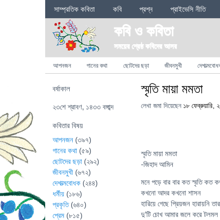
Sections
সাম্প্রতিক কবিতা
কবি
প্রশ্ন
প্রাইভেসি নীতি
কবি ও কবিতা
সময়ের শ্রেষ্ঠ কবিদের আসর
Categories
আপনজন
গানের কথা
ছোটদের ছড়া
জীবনমুখী
দেশাত্মবোধ
স্মৃতি মায়া মমতা
বর্ষাকাল
লেখা জমা দিয়েছেন
১৮ ফেব্রুয়ারি,
২৩শে শ্রাবণ, ১৪৩৩ বঙ্গাব্দ
কবিতার বিষয়
আপনজন
(৩৯৭)
গানের কথা
(৫৯)
স্মৃতি মায়া মমতা
ছোটদের ছড়া
(২৯২)
-জিহাদ আমিন
জীবনমুখী
(৬৭২)
মনে পড়ে বার বার কত স্মৃতি কত ক
দেশাত্মবোধক
(২৪৪)
কখনো আদর কখনো শাসন
ধর্মীয়
(১৮৬)
হারিয়ে গেছে প্রিয়জন হারায়নি তার 
প্রকৃতি
(৬৪০)
দু’টি চোখ আমার জলে করে টলমল
প্রেম
(৮১৫)