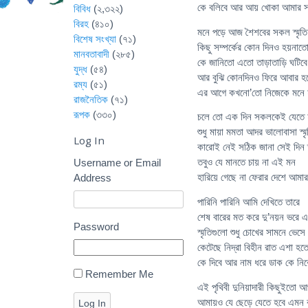
কে বলিবে আর আয় খোকা আমার সঙ
বিবিধ
(২,৩২২)
বিরহ
(৪১০)
মনে পড়ে আজ শৈশবের সকল স্মৃতি
বিশেষ সংখ্যা
(৭১)
কিছু সম্পর্কের কোন দিনও হয়নাত
মানবতাবাদী
(২৮৫)
কে জানিতো এতো তাড়াতাড়ি ঘটিবে 
যুদ্ধ
(৫৪)
আর বুঝি কোনদিনও ফিরে আবার হব
রম্য
(৫১)
এর আগে কখনো’তো নিজেকে মনে
রাজনৈতিক
(৭১)
রূপক
(৩৩০)
চলে তো এক দিন সকলকেই যেতে 
শুধু মায়া মমতা আদর ভালোবাসা স্ম
Log In
কারোই নেই সঠিক জানা সেই দিন ত
তবুও যে মানতে চায় না এই মন
Username or Email
হারিয়ে গেছে না ফেরার দেশে আ
Address
পারিনি পারিনি আমি দেখিতে তারে
শেষ বারের মত করে দু’নয়ন ভরে
Password
স্মৃতিগুলো শুধু চোখের সামনে ভেসে
কেটেছে নিদ্রা বিহীন রাত এশা হ
কে দিবে আর নাম ধরে ডাক কে নি
Remember Me
এই পৃথিবী দুনিয়াদারী কিছুইতো 
আমায়ও যে ছেড়ে যেতে হবে এমন 
Log In