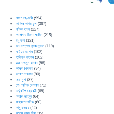
লক্ষ্মণ ভাণ্ডারী
(994)
আকিল আশরাফুল
(397)
শফিক তপন
(227)
মোহাম্মদ জিহাদ আমিন
(215)
মধু কবি
(121)
ডাঃ সন্তোষ কুমার মন্ডল
(119)
সাইদুর রহমান
(102)
হাকিকুর রহমান
(102)
এম নাজমুল হাসান
(98)
অনিক শিকদার
(94)
বলরাম সরকার
(90)
মোঃ মুসা
(87)
মোঃ অনিক দেওয়ান
(71)
অর্ঘ্যদীপ চক্রবর্তী
(69)
নিয়াজ মাহমুদ
(64)
সাহাদাত মানিক
(60)
আবু কওছর
(42)
সুবোধ কুমার শিট
(35)