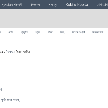
ব্যবহারের শর্তাবলী
বিজ্ঞাপন
সাহায্য
Kobi o Kobita
যোগাযোগ
ক
ধর্মীয়
প্রকৃতি
প্রেম
বিবিধ
বিরহ
বিশেষ সংখ্যা
মানবতাবাদী
 ২০২১
লিখেছেন
জিহাদ আমিন
থা
স্মৃতি মায়া মমতা,