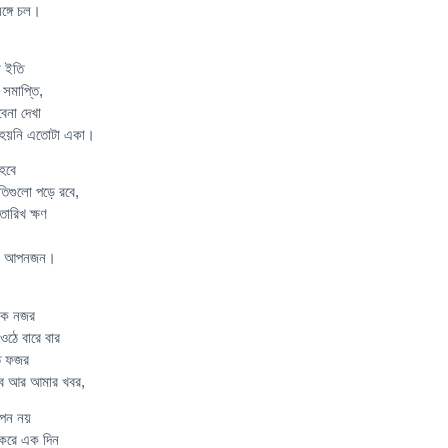
্গে চল।
ো ইতি
সমাপ্তি,
েনা দেখা
 হয়নি এতোটা একা।
হবে
ৃতিগুলো পড়ে রবে,
ারিখ ক্ষণ
মার আপনজন।
 এক নজর
 ওঠে বারে বার
তে ফজর
বে আর আমার খবর,
আপন নয়
করে এক দিন