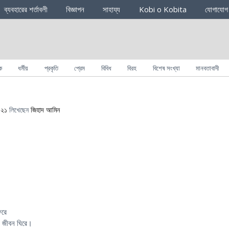
ব্যবহারের শর্তাবলী
বিজ্ঞাপন
সাহায্য
Kobi o Kobita
যোগাযোগ
ক
ধর্মীয়
প্রকৃতি
প্রেম
বিবিধ
বিরহ
বিশেষ সংখ্যা
মানবতাবাদী
০২১
লিখেছেন
জিহাদ আমিন
িরে
ের জীবন ঘিরে।