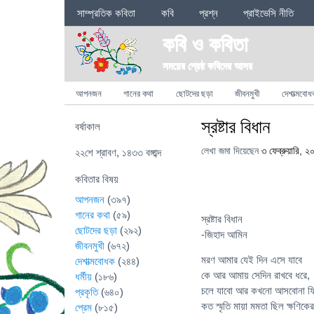
Sections
সাম্প্রতিক কবিতা
কবি
প্রশ্ন
প্রাইভেসি নীতি
কবি ও কবিতা
সময়ের শ্রেষ্ঠ কবিদের আসর
Categories
আপনজন
গানের কথা
ছোটদের ছড়া
জীবনমুখী
দেশাত্মবোধ
স্রষ্টার বিধান
বর্ষাকাল
লেখা জমা দিয়েছেন
৩ ফেব্রুয়ারি, ২
২২শে শ্রাবণ, ১৪৩৩ বঙ্গাব্দ
কবিতার বিষয়
আপনজন
(৩৯৭)
গানের কথা
(৫৯)
স্রষ্টার বিধান
ছোটদের ছড়া
(২৯২)
-জিহাদ আমিন
জীবনমুখী
(৬৭২)
মরণ আমার যেই দিন এসে যাবে
দেশাত্মবোধক
(২৪৪)
কে আর আমায় সেদিন রাখবে ধরে,
ধর্মীয়
(১৮৬)
চলে যাবো আর কখনো আসবোনা ফ
প্রকৃতি
(৬৪০)
কত স্মৃতি মায়া মমতা ছিল ক্ষণিক
প্রেম
(৮১৫)