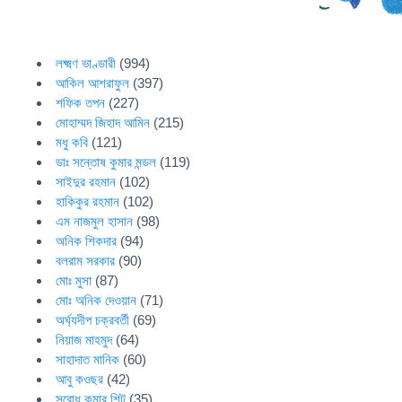
লক্ষ্মণ ভাণ্ডারী
(994)
আকিল আশরাফুল
(397)
শফিক তপন
(227)
মোহাম্মদ জিহাদ আমিন
(215)
মধু কবি
(121)
ডাঃ সন্তোষ কুমার মন্ডল
(119)
সাইদুর রহমান
(102)
হাকিকুর রহমান
(102)
এম নাজমুল হাসান
(98)
অনিক শিকদার
(94)
বলরাম সরকার
(90)
মোঃ মুসা
(87)
মোঃ অনিক দেওয়ান
(71)
অর্ঘ্যদীপ চক্রবর্তী
(69)
নিয়াজ মাহমুদ
(64)
সাহাদাত মানিক
(60)
আবু কওছর
(42)
সুবোধ কুমার শিট
(35)