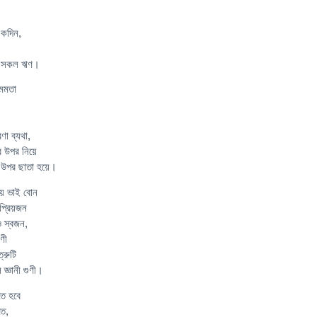
একদিন,
ার সকল ঋণ।
 মমতা
রণা ব্যথা,
র উপর নিয়ে
ার উপর ছাতা হয়ে।
য় ভাই বোন
প্রিয়জন
ও স্বজন,
ণী
্রুটি
্ঞানী গুণী।
িতে হবে
তে,