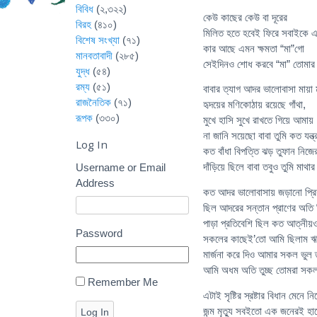
বিবিধ
(২,৩২২)
কেউ কাছের কেউ বা দূরের
বিরহ
(৪১০)
মিলিত হতে হবেই ফিরে সবাইকে 
বিশেষ সংখ্যা
(৭১)
কার আছে এমন ক্ষমতা “মা”গো
মানবতাবাদী
(২৮৫)
সেইদিনও শোধ করবে “মা” তোম
যুদ্ধ
(৫৪)
রম্য
(৫১)
বাবার ত্যাগ আদর ভালোবাসা মায়া
রাজনৈতিক
(৭১)
হৃদয়ের মণিকোঠায় রয়েছে গাঁথা,
রূপক
(৩৩০)
মুখে হাসি সুখে রাখতে গিয়ে আমায়
না জানি সয়েছো বাবা তুমি কত যন্ত্
Log In
কত বাঁধা বিপত্তি ঝড় তুফান নিজে
দাঁড়িয়ে ছিলে বাবা তবুও তুমি মাথ
Username or Email
Address
কত আদর ভালোবাসায় জড়ানো প্রি
ছিল আদরের সন্তান প্রাণের অতি 
পাড়া প্রতিবেশি ছিল কত আত্নীয়
Password
সকলের কাছেই’তো আমি ছিলাম ঋ
মার্জনা করে দিও আমার সকল ভুল ত
আমি অধম অতি তুচ্ছ তোমরা সকল জ
Remember Me
এটাই সৃষ্টির স্রষ্টার বিধান মেনে ন
জন্ম মৃত্যু সবইতো এক জনেরই হা
Log In