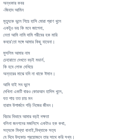
অন্ধকার কবর
-জিহাদ আমিন
মৃত্যুকে ভুলে গিয়ে হাসি মোরা প্রাণ খুলে
একটুও ভয় কি মনে জাগেনা,
নেতা আমি নামি দামি গরীবের হক মারি
কবরে’তো সঙ্গে আমার কিছু যাবেনা।
মুসলিম আমার নাম
চেহারাতে দেখতে বড়ই মডার্ন,
কি হবে লোক দেখিয়ে
অন্তরের মাঝে যদি না থাকে ঈমান।
আমি যাই সব ভুলে
দেখিনা একটি বারও কোরআন হাদিস খুলে,
যত পায় তত চায় মন
হারাম উপার্জনে গড়ি নিজের জীবন।
বিচার বিভাবে আমার বড়ই দক্ষতা
বলিনা জনগনের মজলিসে একটাও হক কথা,
সত্যকে মিথ্যা বানাই,মিথ্যাকে সত্য
যে দিবে উৎকোচ প্রয়োজনে তার সাথে করি সখ্য।