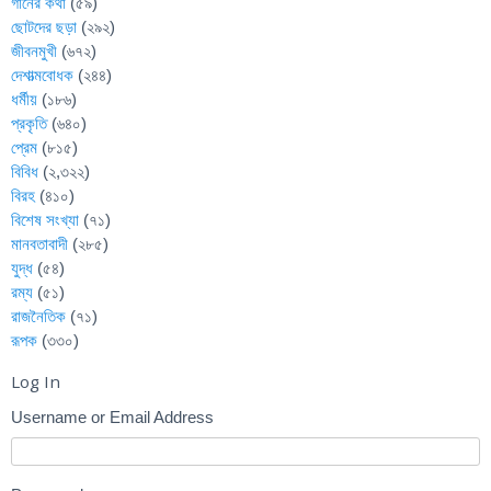
গানের কথা
(৫৯)
ছোটদের ছড়া
(২৯২)
জীবনমুখী
(৬৭২)
দেশাত্মবোধক
(২৪৪)
ধর্মীয়
(১৮৬)
প্রকৃতি
(৬৪০)
প্রেম
(৮১৫)
বিবিধ
(২,৩২২)
বিরহ
(৪১০)
বিশেষ সংখ্যা
(৭১)
মানবতাবাদী
(২৮৫)
যুদ্ধ
(৫৪)
রম্য
(৫১)
রাজনৈতিক
(৭১)
রূপক
(৩৩০)
Log In
Username or Email Address