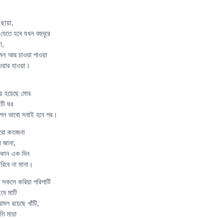
 ছায়া,
যেতে হবে যখন বহুদূরে
া,
মন আর চাওয়া পাওয়া
াওয়ার হাওয়া।
ময় হয়েছে মোর
টি ঘর
পন ভাবো সবাই হবে পর।
আরো কতজনা
 জানা,
কোন এক দিন
িবে না মানা।
্ত সকলে করিয়া পরিপাটি
বে মাটি
মল রয়েছে খাঁটি,
তি মায়া