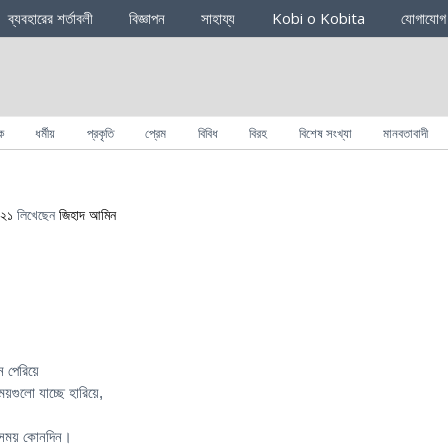
ব্যবহারের শর্তাবলী
বিজ্ঞাপন
সাহায্য
Kobi o Kobita
যোগাযোগ
ক
ধর্মীয়
প্রকৃতি
প্রেম
বিবিধ
বিরহ
বিশেষ সংখ্যা
মানবতাবাদী
০২১
লিখেছেন
জিহাদ আমিন
ন পেরিয়ে
গুলো যাচ্ছে হারিয়ে,
া সময় কোনদিন।