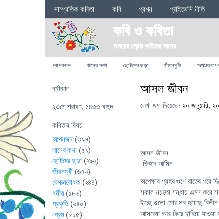
Sections
সাম্প্রতিক কবিতা
কবি
প্রশ্ন
প্রাইভেসি নীতি
কবি ও কবিতা
সময়ের শ্রেষ্ঠ কবিদের আসর
Categories
আপনজন
গানের কথা
ছোটদের ছড়া
জীবনমুখী
দেশাত্মবোধ
আসল জীবন
বর্ষাকাল
লেখা জমা দিয়েছেন
২০ জানুয়ারি, ২
২৩শে শ্রাবণ, ১৪৩৩ বঙ্গাব্দ
কবিতার বিষয়
আপনজন
(৩৯৭)
গানের কথা
(৫৯)
আসল জীবন
ছোটদের ছড়া
(২৯২)
-জিহাদ আমিন
জীবনমুখী
(৬৭২)
অপেক্ষার প্রহর গুণে রাতের পরে দি
দেশাত্মবোধক
(২৪৪)
সকাল নয়তো সন্ধায় এমন করে সময়
ধর্মীয়
(১৮৬)
ইচ্ছে গুলো মোর সব হয়েছে বিলীন
প্রকৃতি
(৬৪০)
আসবেনা আর ফিরে হারিয়ে যাওয়
প্রেম
(৮১৫)