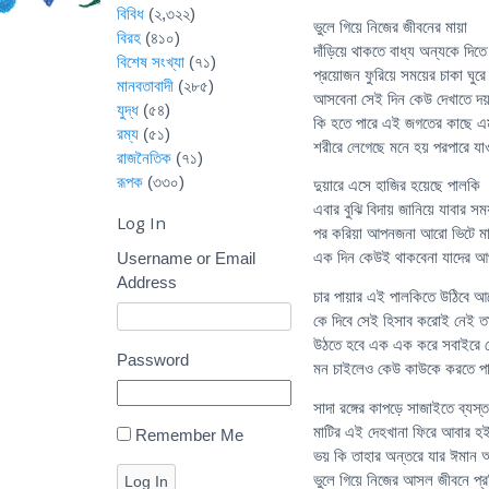
বিবিধ
(২,৩২২)
ভুলে গিয়ে নিজের জীবনের মায়া
বিরহ
(৪১০)
দাঁড়িয়ে থাকতে বাধ্য অন্যকে দিতে
বিশেষ সংখ্যা
(৭১)
প্রয়োজন ফুরিয়ে সময়ের চাকা ঘুরে 
মানবতাবাদী
(২৮৫)
আসবেনা সেই দিন কেউ দেখাতে দয়
যুদ্ধ
(৫৪)
কি হতে পারে এই জগতের কাছে এ
রম্য
(৫১)
শরীরে লেগেছে মনে হয় পরপারে য
রাজনৈতিক
(৭১)
রূপক
(৩৩০)
দুয়ারে এসে হাজির হয়েছে পালকি
এবার বুঝি বিদায় জানিয়ে যাবার স
Log In
পর করিয়া আপনজনা আরো ভিটে মা
এক দিন কেউই থাকবেনা যাদের আ
Username or Email
Address
চার পায়ার এই পালকিতে উঠিবে 
কে দিবে সেই হিসাব করোই নেই তা
উঠতে হবে এক এক করে সবাইরে 
Password
মন চাইলেও কেউ কাউকে করতে পার
সাদা রঙ্গের কাপড়ে সাজাইতে ব্যস
মাটির এই দেহখানা ফিরে আবার হই
Remember Me
ভয় কি তাহার অন্তরে যার ঈমান আ
ভুলে গিয়ে নিজের আসল জীবনে প্র
Log In