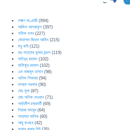
লক্ষ্মণ ভাণ্ডারী
(994)
আকিল আশরাফুল
(397)
শফিক তপন
(227)
মোহাম্মদ জিহাদ আমিন
(215)
মধু কবি
(121)
ডাঃ সন্তোষ কুমার মন্ডল
(119)
সাইদুর রহমান
(102)
হাকিকুর রহমান
(102)
এম নাজমুল হাসান
(98)
অনিক শিকদার
(94)
বলরাম সরকার
(90)
মোঃ মুসা
(87)
মোঃ অনিক দেওয়ান
(71)
অর্ঘ্যদীপ চক্রবর্তী
(69)
নিয়াজ মাহমুদ
(64)
সাহাদাত মানিক
(60)
আবু কওছর
(42)
সুবোধ কুমার শিট
(35)