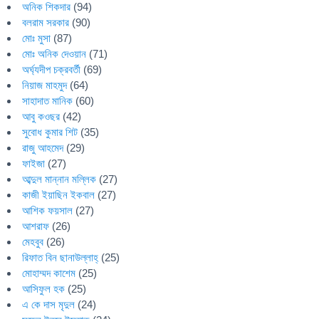
অনিক শিকদার
(94)
বলরাম সরকার
(90)
মোঃ মুসা
(87)
মোঃ অনিক দেওয়ান
(71)
অর্ঘ্যদীপ চক্রবর্তী
(69)
নিয়াজ মাহমুদ
(64)
সাহাদাত মানিক
(60)
আবু কওছর
(42)
সুবোধ কুমার শিট
(35)
রাজু আহমেদ
(29)
ফাইজা
(27)
আব্দুল মান্নান মল্লিক
(27)
কাজী ইয়াছিন ইকবাল
(27)
আশিক ফয়সাল
(27)
আশরাফ
(26)
মেহবুব
(26)
রিফাত বিন ছানাউল্লাহ্
(25)
মোহাম্মদ কাশেম
(25)
আসিফুল হক
(25)
এ কে দাস মৃদুল
(24)