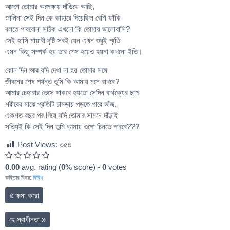
আজো তোমার অপেক্ষায় দাঁড়িয়ে আছি,
জানিনা সেই দিন কে কাহারে দিয়েছিল বেশি ফাঁকি
বলতে পারবোনা সঠিক এখনো কি তোমায় ভালোবাসি?
সেই হাসি মায়াবী দৃষ্টি সবই যেন এখন শুধুই স্মৃতি
এমন কিছু সম্পর্ক হয় তার শেষ হয়েও হয়না কখনো ইতি।
কোন দিন আর যদি দেখা না হয় তোমার সঙ্গে
জীবনের শেষ পর্যন্ত তুমি কি আমায় মনে রাখবে?
আমার চেহারার ভেসে থাকবে হয়তো সেদিন বার্ধক্যের ছাপ
শরীরের মাঝে প্রতিটি চামড়ায় পড়তে পারে ভাঁজ,
একশত বছর পর গিয়ে যদি তোমার সামনে দাঁড়াই
সত্যিই কি সেই দিন তুমি আমায় ওগো চিনতে পারবে???
Post Views:
৩৫৪
0.00
avg. rating (
0
% score) -
0
votes
কবিতার বিষয়:
বিবিধ
«
ক্ষমা করো
হে স্বাধীনতা
»