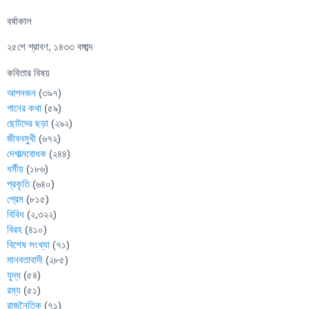
বর্ষাকাল
২৫শে শ্রাবণ, ১৪৩৩ বঙ্গাব্দ
কবিতার বিষয়
আপনজন
(৩৯৭)
গানের কথা
(৫৯)
ছোটদের ছড়া
(২৯২)
জীবনমুখী
(৬৭২)
দেশাত্মবোধক
(২৪৪)
ধর্মীয়
(১৮৬)
প্রকৃতি
(৬৪০)
প্রেম
(৮১৫)
বিবিধ
(২,৩২২)
বিরহ
(৪১০)
বিশেষ সংখ্যা
(৭১)
মানবতাবাদী
(২৮৫)
যুদ্ধ
(৫৪)
রম্য
(৫১)
রাজনৈতিক
(৭১)