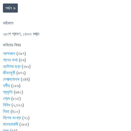
গর্জন
»
বর্ষাকাল
২৫শে শ্রাবণ, ১৪৩৩ বঙ্গাব্দ
কবিতার বিষয়
আপনজন
(৩৯৭)
গানের কথা
(৫৯)
ছোটদের ছড়া
(২৯২)
জীবনমুখী
(৬৭২)
দেশাত্মবোধক
(২৪৪)
ধর্মীয়
(১৮৬)
প্রকৃতি
(৬৪০)
প্রেম
(৮১৫)
বিবিধ
(২,৩২২)
বিরহ
(৪১০)
বিশেষ সংখ্যা
(৭১)
মানবতাবাদী
(২৮৫)
যুদ্ধ
(৫৪)