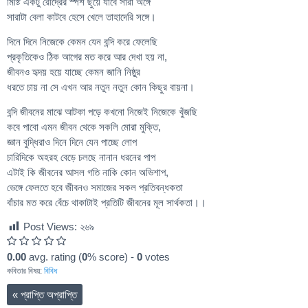
মিষ্টি একটু রৌদ্রের স্পর্শ ছুঁয়ে যাবে সারা অঙ্গে
সারাটা বেলা কাটবে হেসে খেলে তাহাদেরি সঙ্গে।
দিনে দিনে নিজেকে কেমন যেন বন্দি করে ফেলেছি
প্রকৃতিকেও ঠিক আগের মত করে আর দেখা হয় না,
জীবনও হৃদয় হয়ে যাচ্ছে কেমন জানি নিষ্ঠুর
ধরতে চায় না সে এখন আর নতুন নতুন কোন কিছুর বায়না।
বন্দি জীবনের মাঝে আটকা পড়ে কখনো নিজেই নিজেকে খুঁজছি
কবে পাবো এমন জীবন থেকে সকলি মোরা মুক্তি,
জ্ঞান বুদ্ধিরাও দিনে দিনে যেন পাচ্ছে লোপ
চারিদিকে অহরহ বেড়ে চলছে নানান ধরনের পাপ
এটাই কি জীবনের আসল গতি নাকি কোন অভিশাপ,
ভেঙ্গে ফেলতে হবে জীবনও সমাজের সকল প্রতিবন্ধকতা
বাঁচার মত করে বেঁচে থাকাটাই প্রতিটি জীবনের মূল সার্থকতা।।
Post Views:
২৬৯
0.00
avg. rating (
0
% score) -
0
votes
কবিতার বিষয়:
বিবিধ
«
প্রাপ্তি অপ্রাপ্তি