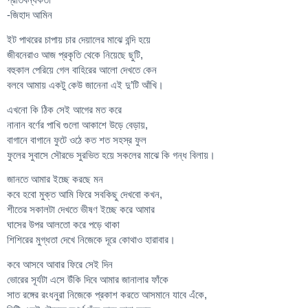
-জিহাদ আমিন
ইট পাথরের চাপায় চার দেয়ালের মাঝে বন্দি হয়ে
জীবনেরাও আজ প্রকৃতি থেকে নিয়েছে ছুটি,
বহুকাল পেরিয়ে গেল বাহিরের আলো দেখতে কেন
বলবে আমায় একটু কেউ জানেনা এই দু’টি আঁখি।
এখনো কি ঠিক সেই আগের মত করে
নানান বর্ণের পাখি গুলো আকাশে উড়ে বেড়ায়,
বাগানে বাগানে ফুটে ওঠে কত শত সহস্র ফুল
ফুলের সুবাসে সৌরভে সুরভিত হয়ে সকলের মাঝে কি গন্ধ বিলায়।
জানতে আমার ইচ্ছে করছে মন
কবে হবো মুক্ত আমি ফিরে সবকিছু দেখবো কখন,
শীতের সকালটা দেখতে ভীষণ ইচ্ছে করে আমার
ঘাসের উপর আলতো করে পড়ে থাকা
শিশিরের মুগ্ধতা দেখে নিজেকে দূরে কোথাও হারাবার।
কবে আসবে আবার ফিরে সেই দিন
ভোরের সূর্যটা এসে উঁকি দিবে আমার জানালার ফাঁকে
সাত রঙ্গের রংধনুরা নিজেকে প্রকাশ করতে আসমানে যাবে এঁকে,