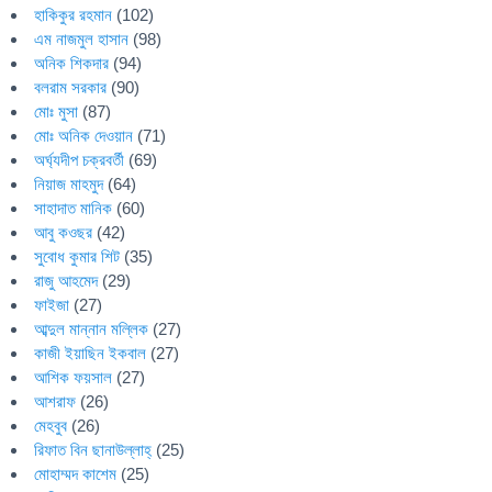
হাকিকুর রহমান
(102)
এম নাজমুল হাসান
(98)
অনিক শিকদার
(94)
বলরাম সরকার
(90)
মোঃ মুসা
(87)
মোঃ অনিক দেওয়ান
(71)
অর্ঘ্যদীপ চক্রবর্তী
(69)
নিয়াজ মাহমুদ
(64)
সাহাদাত মানিক
(60)
আবু কওছর
(42)
সুবোধ কুমার শিট
(35)
রাজু আহমেদ
(29)
ফাইজা
(27)
আব্দুল মান্নান মল্লিক
(27)
কাজী ইয়াছিন ইকবাল
(27)
আশিক ফয়সাল
(27)
আশরাফ
(26)
মেহবুব
(26)
রিফাত বিন ছানাউল্লাহ্
(25)
মোহাম্মদ কাশেম
(25)