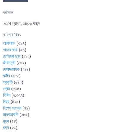
বর্ষাকাল
২৩শে শ্রাবণ, ১৪৩৩ বঙ্গাব্দ
কবিতার বিষয়
আপনজন
(৩৯৭)
গানের কথা
(৫৯)
ছোটদের ছড়া
(২৯২)
জীবনমুখী
(৬৭২)
দেশাত্মবোধক
(২৪৪)
ধর্মীয়
(১৮৬)
প্রকৃতি
(৬৪০)
প্রেম
(৮১৫)
বিবিধ
(২,৩২২)
বিরহ
(৪১০)
বিশেষ সংখ্যা
(৭১)
মানবতাবাদী
(২৮৫)
যুদ্ধ
(৫৪)
রম্য
(৫১)