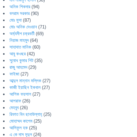
অনিক শিকদার
(94)
বলরাম সরকার
(90)
মোঃ মুসা
(87)
মোঃ অনিক দেওয়ান
(71)
অর্ঘ্যদীপ চক্রবর্তী
(69)
নিয়াজ মাহমুদ
(64)
সাহাদাত মানিক
(60)
আবু কওছর
(42)
সুবোধ কুমার শিট
(35)
রাজু আহমেদ
(29)
ফাইজা
(27)
আব্দুল মান্নান মল্লিক
(27)
কাজী ইয়াছিন ইকবাল
(27)
আশিক ফয়সাল
(27)
আশরাফ
(26)
মেহবুব
(26)
রিফাত বিন ছানাউল্লাহ্
(25)
মোহাম্মদ কাশেম
(25)
আসিফুল হক
(25)
এ কে দাস মৃদুল
(24)