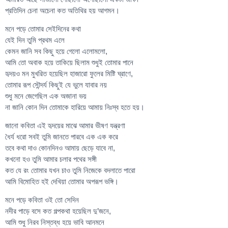
প্রতিদিন চেনা অচেনা কত অতিথির হয় আগমন।
মনে পড়ে তোমার সেইদিনের কথা
যেই দিন তুমি প্রথম এলে
কেমন জানি সব কিছু হয়ে গেলো এলোমলো,
আমি তো অবাক হয়ে তাকিয়ে ছিলাম শুধুই তোমার পানে
হৃদয়ও মন মুখরিত হয়েছিল হাজারো ফুলের মিষ্টি ঘ্রাণে,
তোমার রূপ সৌন্দর্য কিছুই যে ভুলে যাবার নয়
শুধু মনে জেগেছিল এক অজানা ভয়
না জানি কোন দিন তোমাকে হারিয়ে আমায় নিঃস্ব হতে হয়।
জানো কবিতা এই হৃদয়ের মাঝে আমার ভীষণ যন্ত্রণা
ধৈর্য ধরো সবই তুমি জানতে পারবে এক এক করে
তবে কথা দাও কোনদিনও আমায় ছেড়ে যাবে না,
কখনো হও তুমি আমার চলার পথের সঙ্গী
কত যে রং তোমার যখন চাও তুমি নিজেকে বদলাতে পারো
আমি বিমোহিত হই দেখিয়া তোমার অপরূপ ভঙ্গি।
মনে পড়ে কবিতা ওই তো সেদিন
নদীর পাড়ে বসে কত গল্পকথা হয়েছিল দু’জনে,
আমি শুধু নিরব নিস্তব্ধ হয়ে ভাবি আনমনে