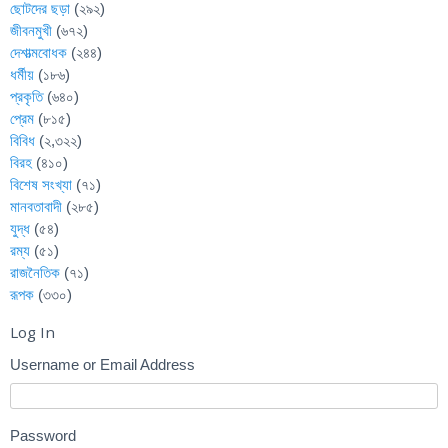
ছোটদের ছড়া
(২৯২)
জীবনমুখী
(৬৭২)
দেশাত্মবোধক
(২৪৪)
ধর্মীয়
(১৮৬)
প্রকৃতি
(৬৪০)
প্রেম
(৮১৫)
বিবিধ
(২,৩২২)
বিরহ
(৪১০)
বিশেষ সংখ্যা
(৭১)
মানবতাবাদী
(২৮৫)
যুদ্ধ
(৫৪)
রম্য
(৫১)
রাজনৈতিক
(৭১)
রূপক
(৩৩০)
Log In
Username or Email Address
Password