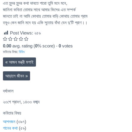
এত সুন্দর সুন্দর কথা ভাবতে পারো তুমি মনে মনে,
জানিনা কবিতা তোমার সাথে আমার কিসের এত সম্পর্ক
জানতে চাই না আমি কোথায় তোমার বাড়ি কোথায় তোমার গ্রাম
তবুও কেন জানি মনে হয় একি সুতোয় বাঁধা যেন দু’টি প্রাণ।।
Post Views:
২৫৬
0.00
avg. rating (
0
% score) -
0
votes
কবিতার বিষয়:
বিবিধ
«
আজব মন্ত্রী মশাই
আড়ালে জীবন
»
বর্ষাকাল
২৩শে শ্রাবণ, ১৪৩৩ বঙ্গাব্দ
কবিতার বিষয়
আপনজন
(৩৯৭)
গানের কথা
(৫৯)