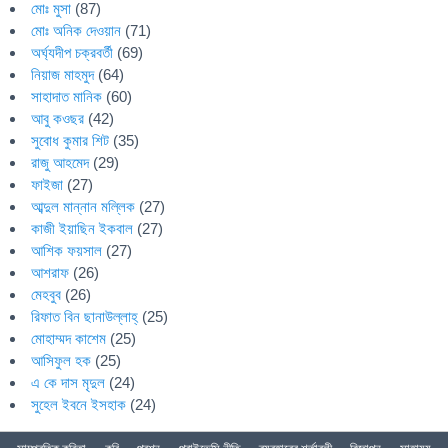
মোঃ মুসা
(87)
মোঃ অনিক দেওয়ান
(71)
অর্ঘ্যদীপ চক্রবর্তী
(69)
নিয়াজ মাহমুদ
(64)
সাহাদাত মানিক
(60)
আবু কওছর
(42)
সুবোধ কুমার শিট
(35)
রাজু আহমেদ
(29)
ফাইজা
(27)
আব্দুল মান্নান মল্লিক
(27)
কাজী ইয়াছিন ইকবাল
(27)
আশিক ফয়সাল
(27)
আশরাফ
(26)
মেহবুব
(26)
রিফাত বিন ছানাউল্লাহ্
(25)
মোহাম্মদ কাশেম
(25)
আসিফুল হক
(25)
এ কে দাস মৃদুল
(24)
সুহেল ইবনে ইসহাক
(24)
সাম্প্রতিক কবিতা
কবি
প্রশ্ন
প্রাইভেসি নীতি
ব্যবহারের শর্তাবলী
বিজ্ঞাপন
সাহায্য