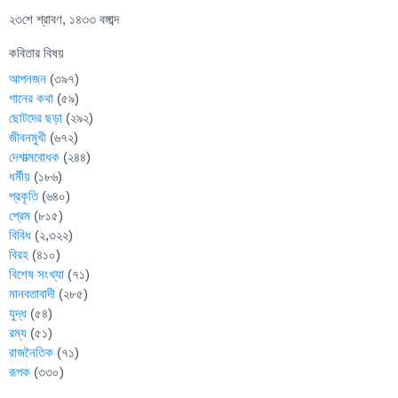
২৩শে শ্রাবণ, ১৪৩৩ বঙ্গাব্দ
কবিতার বিষয়
আপনজন
(৩৯৭)
গানের কথা
(৫৯)
ছোটদের ছড়া
(২৯২)
জীবনমুখী
(৬৭২)
দেশাত্মবোধক
(২৪৪)
ধর্মীয়
(১৮৬)
প্রকৃতি
(৬৪০)
প্রেম
(৮১৫)
বিবিধ
(২,৩২২)
বিরহ
(৪১০)
বিশেষ সংখ্যা
(৭১)
মানবতাবাদী
(২৮৫)
যুদ্ধ
(৫৪)
রম্য
(৫১)
রাজনৈতিক
(৭১)
রূপক
(৩৩০)