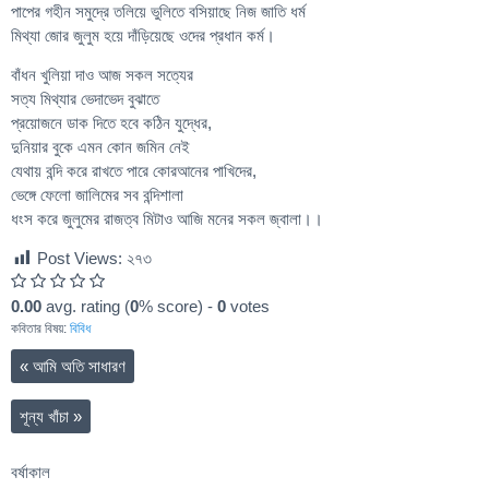
পাপের গহীন সমুদ্রে তলিয়ে ভুলিতে বসিয়াছে নিজ জাতি ধর্ম
মিথ্যা জোর জুলুম হয়ে দাঁড়িয়েছে ওদের প্রধান কর্ম।
বাঁধন খুলিয়া দাও আজ সকল সত্যের
সত্য মিথ্যার ভেদাভেদ বুঝাতে
প্রয়োজনে ডাক দিতে হবে কঠিন যুদ্ধের,
দুনিয়ার বুকে এমন কোন জমিন নেই
যেথায় বন্দি করে রাখতে পারে কোরআনের পাখিদের,
ভেঙ্গে ফেলো জালিমের সব বন্দিশালা
ধংস করে জুলুমের রাজত্ব মিটাও আজি মনের সকল জ্বালা।।
Post Views:
২৭৩
0.00
avg. rating (
0
% score) -
0
votes
কবিতার বিষয়:
বিবিধ
«
আমি অতি সাধারণ
শূন্য খাঁচা
»
বর্ষাকাল