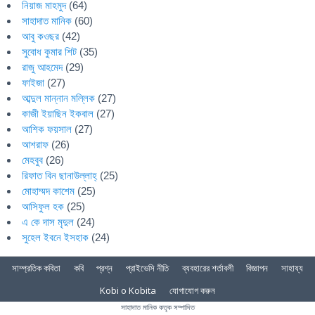
নিয়াজ মাহমুদ
(64)
সাহাদাত মানিক
(60)
আবু কওছর
(42)
সুবোধ কুমার শিট
(35)
রাজু আহমেদ
(29)
ফাইজা
(27)
আব্দুল মান্নান মল্লিক
(27)
কাজী ইয়াছিন ইকবাল
(27)
আশিক ফয়সাল
(27)
আশরাফ
(26)
মেহবুব
(26)
রিফাত বিন ছানাউল্লাহ্
(25)
মোহাম্মদ কাশেম
(25)
আসিফুল হক
(25)
এ কে দাস মৃদুল
(24)
সুহেল ইবনে ইসহাক
(24)
সাম্প্রতিক কবিতা
কবি
প্রশ্ন
প্রাইভেসি নীতি
ব্যবহারের শর্তাবলী
বিজ্ঞাপন
সাহায্য
Kobi o Kobita
যোগাযোগ করুন
সাহাদাত মানিক কতৃক সম্পাদিত