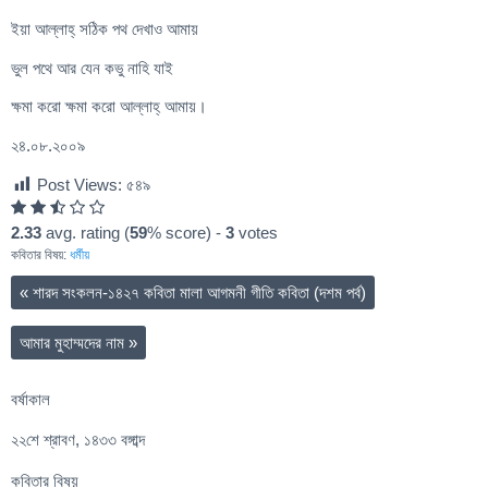
ইয়া আল্লাহ্ সঠিক পথ দেখাও আমায়
ভুল পথে আর যেন কভু নাহি যাই
ক্ষমা করো ক্ষমা করো আল্লাহ্ আমায়।
২৪.০৮.২০০৯
Post Views:
৫৪৯
2.33
avg. rating (
59
% score) -
3
votes
কবিতার বিষয়:
ধর্মীয়
«
শারদ সংকলন-১৪২৭ কবিতা মালা আগমনী গীতি কবিতা (দশম পর্ব)
আমার মুহাম্মদের নাম
»
বর্ষাকাল
২২শে শ্রাবণ, ১৪৩৩ বঙ্গাব্দ
কবিতার বিষয়