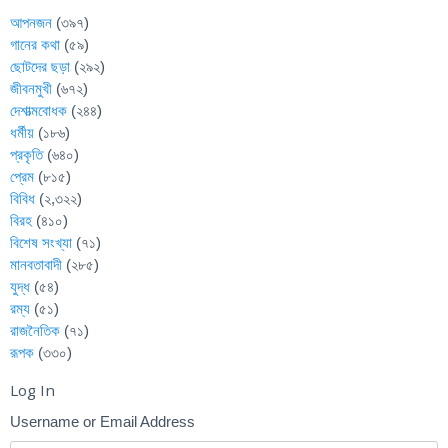
আপনজন
(৩৯৭)
গানের কথা
(৫৯)
ছোটদের ছড়া
(২৯২)
জীবনমুখী
(৬৭২)
দেশাত্মবোধক
(২৪৪)
ধর্মীয়
(১৮৬)
প্রকৃতি
(৬৪০)
প্রেম
(৮১৫)
বিবিধ
(২,৩২২)
বিরহ
(৪১০)
বিশেষ সংখ্যা
(৭১)
মানবতাবাদী
(২৮৫)
যুদ্ধ
(৫৪)
রম্য
(৫১)
রাজনৈতিক
(৭১)
রূপক
(৩৩০)
Log In
Username or Email Address