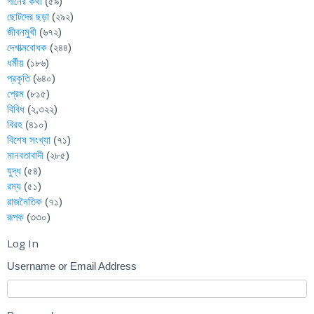
গানের কথা
(৫৯)
ছোটদের ছড়া
(২৯২)
জীবনমুখী
(৬৭২)
দেশাত্মবোধক
(২৪৪)
ধর্মীয়
(১৮৬)
প্রকৃতি
(৬৪০)
প্রেম
(৮১৫)
বিবিধ
(২,৩২২)
বিরহ
(৪১০)
বিশেষ সংখ্যা
(৭১)
মানবতাবাদী
(২৮৫)
যুদ্ধ
(৫৪)
রম্য
(৫১)
রাজনৈতিক
(৭১)
রূপক
(৩৩০)
Log In
Username or Email Address