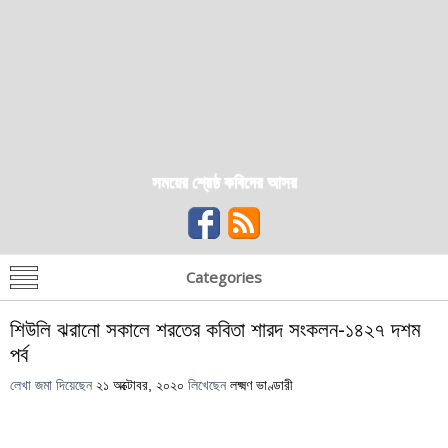
সময়ের শ্রেষ্ঠ কবিদের আসর
Categories
শিউলি ঝরানো সকালে শরতের কবিতা শারদ সংকলন-১৪২৭ দশম
পর্ব
লেখা জমা দিয়েছেন
২১ অক্টোবর, ২০২০
লিখেছেন
লক্ষ্মণ ভাণ্ডারী