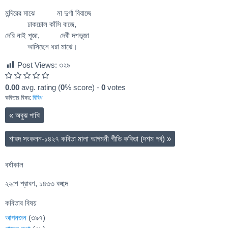
মন্দিরের মাঝে মা দুর্গা বিরাজে
ঢাকঢোল কাঁসি বাজে,
দেরি নাই পূজা, দেবী দশভূজা
আসিছেন ধরা মাঝে।
Post Views:
৩২৯
0.00
avg. rating (
0
% score) -
0
votes
কবিতার বিষয়:
বিবিধ
«
অবুঝ পাখি
শারদ সংকলন-১৪২৭ কবিতা মালা আগমনী গীতি কবিতা (দশম পর্ব)
»
বর্ষাকাল
২২শে শ্রাবণ, ১৪৩৩ বঙ্গাব্দ
কবিতার বিষয়
আপনজন
(৩৯৭)