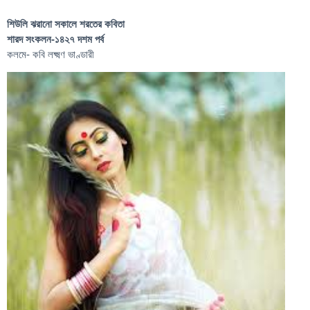
শিউলি ঝরানো সকালে শরতের কবিতা
শারদ সংকলন-১৪২৭ দশম পর্ব
কলমে- কবি লক্ষ্মণ ভাণ্ডারী