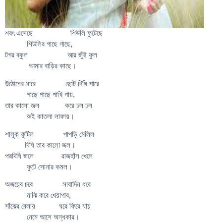
শরৎ এসেছে শিউলি ফুটেছে
শিউলির গাছে গাছে,
টগর বকুল আর জুঁই ফুল
আমার বাড়ির কাছে।
উঠোনের ধারে ছোট দিঘি পারে
গাছে গাছে পাখি গায়,
তার কালো জল করে ঢল ঢল
রুই কাতলা লাফায়।
শালুক ফুটিল পাপড়ি মেলিল
দিঘি তার কালো জল।
পদ্মদিঘি জলে রাজহাঁস খেলে
ফুটে সোনার কমল।
অজয়ের চরে সারাদিন ধরে
মাঝি করে খেয়াপার,
সাঁঝের বেলায় ঘরে ফিরে যায়
নেমে আসে অন্ধকার।