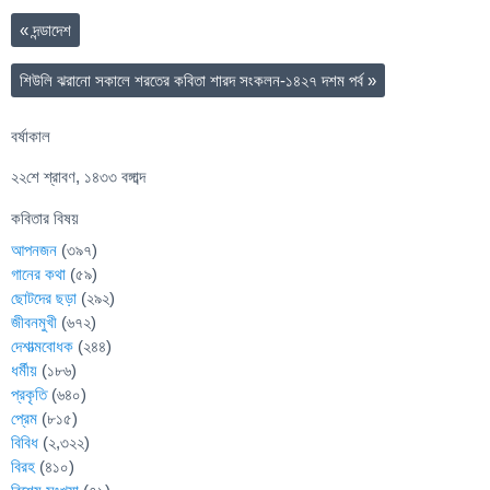
«
দন্ডাদেশ
শিউলি ঝরানো সকালে শরতের কবিতা শারদ সংকলন-১৪২৭ দশম পর্ব
»
বর্ষাকাল
২২শে শ্রাবণ, ১৪৩৩ বঙ্গাব্দ
কবিতার বিষয়
আপনজন
(৩৯৭)
গানের কথা
(৫৯)
ছোটদের ছড়া
(২৯২)
জীবনমুখী
(৬৭২)
দেশাত্মবোধক
(২৪৪)
ধর্মীয়
(১৮৬)
প্রকৃতি
(৬৪০)
প্রেম
(৮১৫)
বিবিধ
(২,৩২২)
বিরহ
(৪১০)