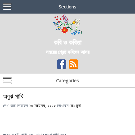
Sections
কবি ও কবিতা
সময়ের শ্রেষ্ঠ কবিদের আসর
Categories
অবুঝ পাখি
লেখা জমা দিয়েছেন
২০ অক্টোবর, ২০২০
লিখেছেন
মোঃ মুসা
অবুঝ একটা পাখি এসে আমার পাশে খালি ওরে,