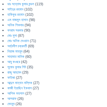
ডাঃ সন্তোষ কুমার মন্ডল
(119)
সাইদুর রহমান
(102)
হাকিকুর রহমান
(102)
এম নাজমুল হাসান
(98)
অনিক শিকদার
(94)
বলরাম সরকার
(90)
মোঃ মুসা
(87)
মোঃ অনিক দেওয়ান
(71)
অর্ঘ্যদীপ চক্রবর্তী
(69)
নিয়াজ মাহমুদ
(64)
সাহাদাত মানিক
(60)
আবু কওছর
(42)
সুবোধ কুমার শিট
(35)
রাজু আহমেদ
(29)
ফাইজা
(27)
আব্দুল মান্নান মল্লিক
(27)
কাজী ইয়াছিন ইকবাল
(27)
আশিক ফয়সাল
(27)
আশরাফ
(26)
মেহবুব
(26)